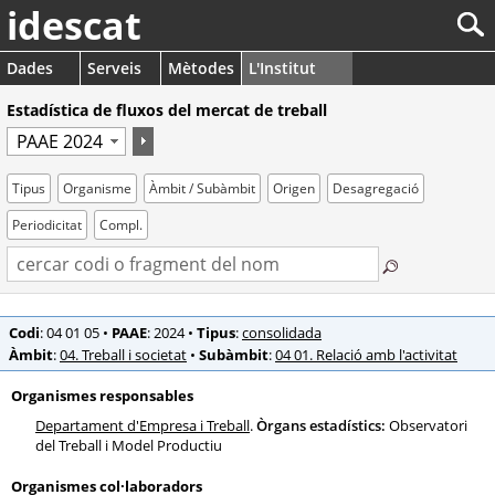
idescat
Dades
Serveis
Mètodes
L'Institut
Estadística de fluxos del mercat de treball
Tipus
Organisme
Àmbit / Subàmbit
Origen
Desagregació
Periodicitat
Compl.
Codi
: 04 01 05
•
PAAE
: 2024
•
Tipus
:
consolidada
Àmbit
:
04. Treball i societat
•
Subàmbit
:
04 01. Relació amb l'activitat
Organismes responsables
Departament d'Empresa i Treball
.
Òrgans estadístics:
Observatori
del Treball i Model Productiu
Organismes col·laboradors