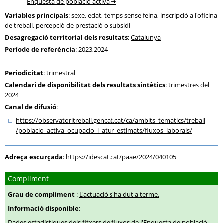
Enquesta de població activa
Variables principals
: sexe, edat, temps sense feina, inscripció a l'oficina
de treball, percepció de prestació o subsidi
Desagregació territorial dels resultats
:
Catalunya
Període de referència
: 2023,2024
Periodicitat
:
trimestral
Calendari de disponibilitat dels resultats sintètics
: trimestres del
2024
Canal de difusió
:
https:
/
/observatoritreball.gencat.cat
/ca
/ambits_tematics
/treball
/poblacio_activa_ocupacio_i_atur_estimats
/fluxos_laborals
/
Adreça escurçada
:
https://idescat.cat/paae/2024/040105
Compliment
Grau de compliment
:
L'actuació s'ha dut a terme.
Informació disponible
:
Dades estadístiques dels fitxers de fluxos de l'Enquesta de població