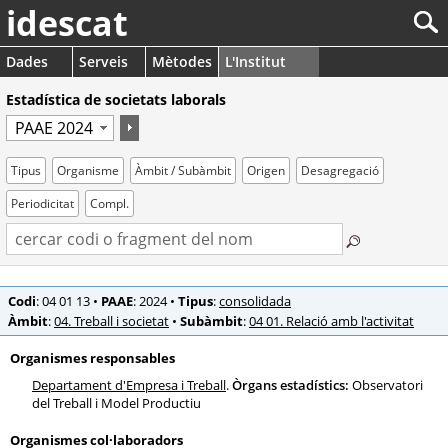
idescat
Dades
Serveis
Mètodes
L'Institut
Estadística de societats laborals
Tipus
Organisme
Àmbit / Subàmbit
Origen
Desagregació
Periodicitat
Compl.
Codi
: 04 01 13
•
PAAE
: 2024
•
Tipus
:
consolidada
Àmbit
:
04. Treball i societat
•
Subàmbit
:
04 01. Relació amb l'activitat
Organismes responsables
Departament d'Empresa i Treball
.
Òrgans estadístics:
Observatori
del Treball i Model Productiu
Organismes col·laboradors