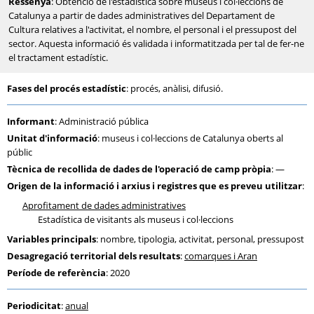
Ressenya
: Obtenció de l'estadística sobre museus i col·leccions de
Catalunya a partir de dades administratives del Departament de
Cultura relatives a l'activitat, el nombre, el personal i el pressupost del
sector. Aquesta informació és validada i informatitzada per tal de fer-ne
el tractament estadístic.
Fases del procés estadístic
: procés, anàlisi, difusió.
Informant
: Administració pública
Unitat d'informació
: museus i col·leccions de Catalunya oberts al
públic
Tècnica de recollida de dades de l'operació de camp pròpia
: —
Origen de la informació i arxius i registres que es preveu utilitzar
:
Aprofitament de dades administratives
Estadística de visitants als museus i col·leccions
Variables principals
: nombre, tipologia, activitat, personal, pressupost
Desagregació territorial dels resultats
:
comarques i Aran
Període de referència
: 2020
Periodicitat
:
anual