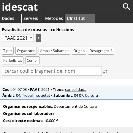
idescat
Dades
Serveis
Mètodes
L'Institut
Estadística de museus i col·leccions
Tipus
Organisme
Àmbit / Subàmbit
Origen
Desagregació
Periodicitat
Compl.
Codi
: 04 07 03
•
PAAE
: 2021
•
Tipus
:
consolidada
Àmbit
:
04. Treball i societat
•
Subàmbit
:
04 07. Cultura
Organismes responsables
:
Departament de Cultura
Organismes col·laboradors
: —
Cost directe estimat
: 10.000 €