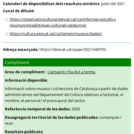
Calendari de disponibilitat dels resultats sintètics
: juliol del 2021
Canal de difusió
:
https:
/
/observatoricultural.gencat.cat
/ca
/informes-estudis-i-
recursos
/estadistiques-culturals-catalunya
/
https:
/
/cultura.gencat.cat
/ca
/temes
/museus
/dades
/
Adreça escurçada
:
https://idescat.cat/paae/2021/040703
Compliment
Grau de compliment
:
L'actuació s'ha dut a terme.
Informació disponible
:
Informació sobre museus i col·leccions de Catalunya a partir de dades
administratives del Departament de Cultura relatives a l'activitat, el
nombre, el personal i el pressupost del sector.
Referència temporal de les dades
: 2020
Desagregació territorial de les dades publicades
: comarques i
Aran
Resultats publicats: