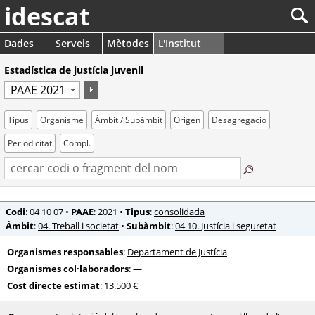
idescat
Dades
Serveis
Mètodes
L'Institut
Estadística de justícia juvenil
Tipus
Organisme
Àmbit / Subàmbit
Origen
Desagregació
Periodicitat
Compl.
Codi
: 04 10 07
•
PAAE
: 2021
•
Tipus
:
consolidada
Àmbit
:
04. Treball i societat
•
Subàmbit
:
04 10. Justícia i seguretat
Organismes responsables
:
Departament de Justícia
Organismes col·laboradors
: —
Cost directe estimat
: 13.500 €