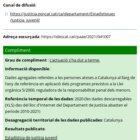
Canal de difusió
:
https:
/
/justicia.gencat.cat
/ca
/departament
/Estadistiques
/justicia_juvenil
/
Adreça escurçada
:
https://idescat.cat/paae/2021/041007
Compliment
Grau de compliment
:
L'actuació s'ha dut a terme.
Informació disponible
:
Dades agregades referides a les persones ateses a Catalunya al llarg de
l'any de referència en aplicació dels programes previstos a la Llei
orgànica 5/2000, reguladora de la responsabilitat penal dels menors.
Referència temporal de les dades
: 2020 (les dades descarregables
(XLS) des del lloc d'Internet del Departament de Justícia abasten el
període 2010-2021)
Desagregació territorial de les dades publicades
: Catalunya
Resultats publicats:
Estadística de justícia juvenil