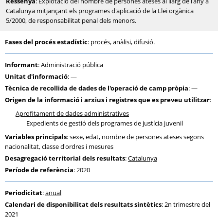
Ressenya
: Explotació del nombre de persones ateses al llarg de l'any a
Catalunya mitjançant els programes d'aplicació de la Llei orgànica
5/2000, de responsabilitat penal dels menors.
Fases del procés estadístic
: procés, anàlisi, difusió.
Informant
: Administració pública
Unitat d'informació
: —
Tècnica de recollida de dades de l'operació de camp pròpia
: —
Origen de la informació i arxius i registres que es preveu utilitzar
:
Aprofitament de dades administratives
Expedients de gestió dels programes de justícia juvenil
Variables principals
: sexe, edat, nombre de persones ateses segons
nacionalitat, classe d'ordres i mesures
Desagregació territorial dels resultats
:
Catalunya
Període de referència
: 2020
Periodicitat
:
anual
Calendari de disponibilitat dels resultats sintètics
: 2n trimestre del
2021