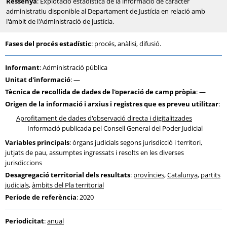
Ressenya
: Explotació estadística de la informació de caràcter
administratiu disponible al Departament de Justícia en relació amb
l'àmbit de l'Administració de justícia.
Fases del procés estadístic
: procés, anàlisi, difusió.
Informant
: Administració pública
Unitat d'informació
: —
Tècnica de recollida de dades de l'operació de camp pròpia
: —
Origen de la informació i arxius i registres que es preveu utilitzar
:
Aprofitament de dades d'observació directa i digitalitzades
Informació publicada pel Consell General del Poder Judicial
Variables principals
: òrgans judicials segons jurisdicció i territori,
jutjats de pau, assumptes ingressats i resolts en les diverses
jurisdiccions
Desagregació territorial dels resultats
:
províncies
,
Catalunya
,
partits
judicials
,
àmbits del Pla territorial
Període de referència
: 2020
Periodicitat
:
anual