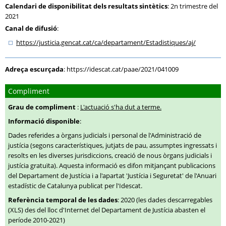
Calendari de disponibilitat dels resultats sintètics
: 2n trimestre del
2021
Canal de difusió
:
https:
/
/justicia.gencat.cat
/ca
/departament
/Estadistiques
/aj
/
Adreça escurçada
:
https://idescat.cat/paae/2021/041009
Compliment
Grau de compliment
:
L'actuació s'ha dut a terme.
Informació disponible
:
Dades referides a òrgans judicials i personal de l'Administració de
justícia (segons característiques, jutjats de pau, assumptes ingressats i
resolts en les diverses jurisdiccions, creació de nous òrgans judicials i
justícia gratuïta). Aquesta informació es difon mitjançant publicacions
del Departament de Justícia i a l'apartat 'Justícia i Seguretat' de l'Anuari
estadístic de Catalunya publicat per l'Idescat.
Referència temporal de les dades
: 2020 (les dades descarregables
(XLS) des del lloc d'Internet del Departament de Justícia abasten el
període 2010-2021)