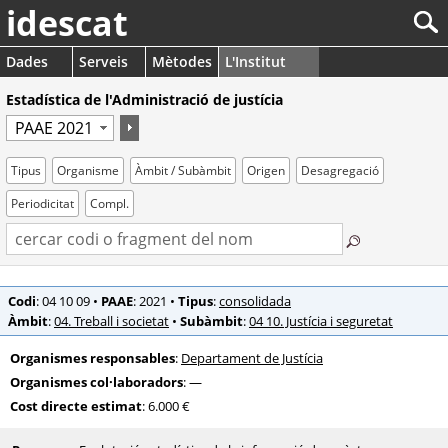
idescat
Dades
Serveis
Mètodes
L'Institut
Estadística de l'Administració de justícia
Tipus
Organisme
Àmbit / Subàmbit
Origen
Desagregació
Periodicitat
Compl.
Codi
: 04 10 09
•
PAAE
: 2021
•
Tipus
:
consolidada
Àmbit
:
04. Treball i societat
•
Subàmbit
:
04 10. Justícia i seguretat
Organismes responsables
:
Departament de Justícia
Organismes col·laboradors
: —
Cost directe estimat
: 6.000 €