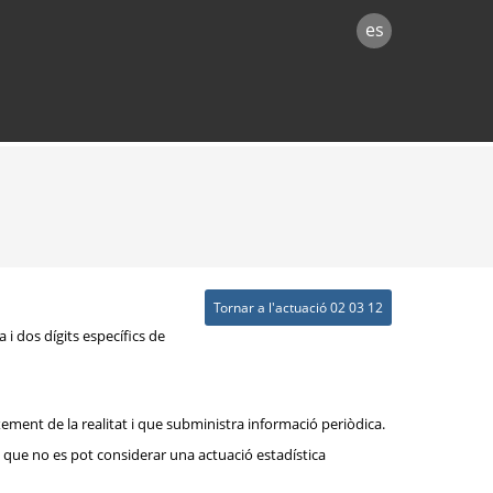
es
Tornar a l'actuació 02 03 12
 i dos dígits específics de
xement de la realitat i que subministra informació periòdica.
rò que no es pot considerar una actuació estadística