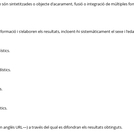
 són sintetitzades o objecte d'acarament, fusió o integració de múltiples f
ormació i s'elaboren els resultats, incloent-hi sistemàticament el sexe i l'edat
stics.
ístics.
s.
tics.
en anglès URL—) a través del qual es difondran els resultats obtinguts.