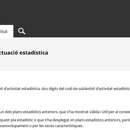
titut
actuació estadística
 d'activitat estadística, dos dígits del codi de subàmbit d'activitat estadística
 dels plans estadístics anteriors, que s'ha mostrat vàlida i útil per al conei
aquest pla estadístic o que s'ha desplegat en plans estadístics anteriors, pe
desenvolupament o per les seves característiques.