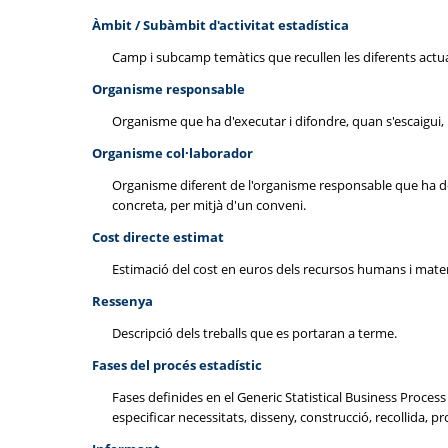
Àmbit / Subàmbit d'activitat estadística
Camp i subcamp temàtics que recullen les diferents actua
Organisme responsable
Organisme que ha d'executar i difondre, quan s'escaigui, l
Organisme col·laborador
Organisme diferent de l'organisme responsable que ha de s
concreta, per mitjà d'un conveni.
Cost directe estimat
Estimació del cost en euros dels recursos humans i material
Ressenya
Descripció dels treballs que es portaran a terme.
Fases del procés estadístic
Fases definides en el Generic Statistical Business Proce
especificar necessitats, disseny, construcció, recollida, pro