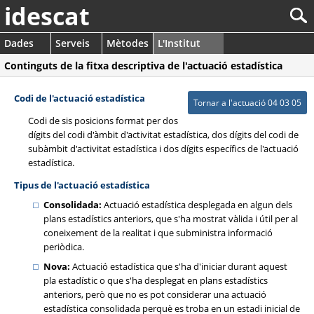
idescat
Dades
Serveis
Mètodes
L'Institut
Continguts de la fitxa descriptiva de l'actuació estadística
Codi de l'actuació estadística
Tornar a l'actuació 04 03 05
Codi de sis posicions format per dos
dígits del codi d'àmbit d'activitat estadística, dos dígits del codi de
subàmbit d'activitat estadística i dos dígits específics de l'actuació
estadística.
Tipus de l'actuació estadística
Consolidada:
Actuació estadística desplegada en algun dels
plans estadístics anteriors, que s'ha mostrat vàlida i útil per al
coneixement de la realitat i que subministra informació
periòdica.
Nova:
Actuació estadística que s'ha d'iniciar durant aquest
pla estadístic o que s'ha desplegat en plans estadístics
anteriors, però que no es pot considerar una actuació
estadística consolidada perquè es troba en un estadi inicial de