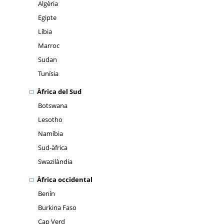
Algèria
Egipte
Líbia
Marroc
Sudan
Tunísia
Àfrica del Sud
Botswana
Lesotho
Namíbia
Sud-àfrica
Swazilàndia
Àfrica occidental
Benín
Burkina Faso
Cap Verd