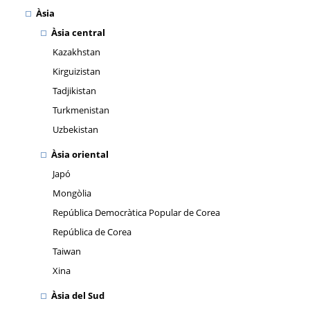
Àsia
Àsia central
Kazakhstan
Kirguizistan
Tadjikistan
Turkmenistan
Uzbekistan
Àsia oriental
Japó
Mongòlia
República Democràtica Popular de Corea
República de Corea
Taiwan
Xina
Àsia del Sud