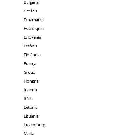
Bulgària
Croàcia
Dinamarca
Eslovàquia
Eslovènia
Estònia
Finlàndia
França
Grècia
Hongria
Irlanda
Itàlia
Letònia
Lituània
Luxemburg
Malta