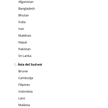
Afganistan
Bangladesh
Bhutan
Índia
Iran
Maldives
Nepal
Pakistan
Sri Lanka
Àsia del Sud-est
Brunei
Cambodja
Filipines
Indonèsia
Laos
Malàisia