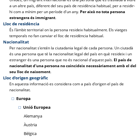
a un altre país, diferent del seu país de residència habitual, per a residir-
hi com a mínim per un període d'un any.
Per això no tota persona
estrangera és immigrant
.
Lloc de residència
És l'àmbit territorial on la persona resideix habitualment. Els viatges
temporals no fan canviar el lloc de residència habitual.
Nacionalitat
Per nacionalitat s'entén la ciutadania legal de cada persona. Un ciutadà
és una persona que té la nacionalitat legal del país en què resideix i un
estranger és una persona que no és nacional d'aquest país.
El país de
nacionalitat d'una persona no coincideix necessàriament amb el del
seu lloc de naixement
.
Lloc d'origen geogràfic
En aquesta informació es considera com a país d'origen el país de
nacionalitat.
Europa
Unió Europea
Alemanya
Àustria
Bèlgica