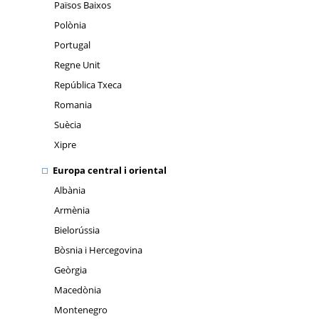
Països Baixos
Polònia
Portugal
Regne Unit
República Txeca
Romania
Suècia
Xipre
Europa central i oriental
Albània
Armènia
Bielorússia
Bòsnia i Hercegovina
Geòrgia
Macedònia
Montenegro