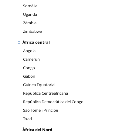
Somàlia
Uganda
Zàmbia
Zimbabwe
Àfrica central
Angola
Camerun
Congo
Gabon
Guinea Equatorial
República Centreafricana
República Democràtica del Congo
São Tomé i Príncipe
Txad
Àfrica del Nord