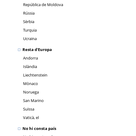
República de Moldova
Rússia
Sèrbia
Turquia
Ucraïna
Resta d'Europa
Andorra
Islàndia
Liechtenstein
Mònaco
Noruega
San Marino
Suïssa
Vaticà, el
No hi consta país