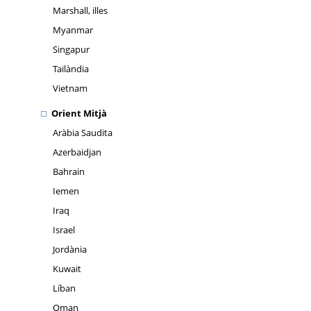
Marshall, illes
Myanmar
Singapur
Tailàndia
Vietnam
Orient Mitjà
Aràbia Saudita
Azerbaidjan
Bahrain
Iemen
Iraq
Israel
Jordània
Kuwait
Líban
Oman