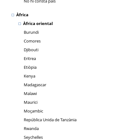
No hi consta país
Àfrica
Àfrica oriental
Burundi
Comores
Djibouti
Eritrea
Etiòpia
Kenya
Madagascar
Malawi
Maurici
Moçambic
República Unida de Tanzània
Rwanda
Seychelles