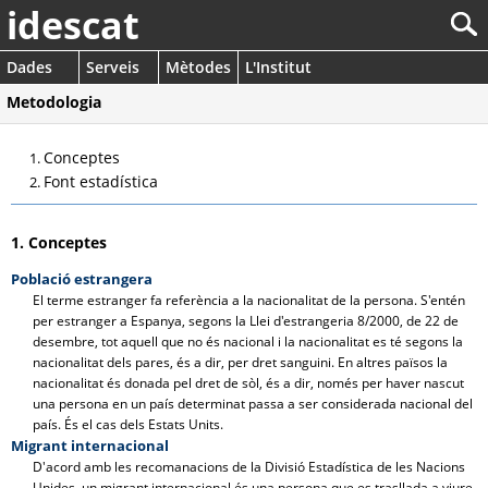
idescat
Dades
Serveis
Mètodes
L'Institut
Metodologia
Conceptes
Font estadística
1. Conceptes
Població estrangera
El terme estranger fa referència a la nacionalitat de la persona. S'entén
per estranger a Espanya, segons la Llei d'estrangeria 8/2000, de 22 de
desembre, tot aquell que no és nacional i la nacionalitat es té segons la
nacionalitat dels pares, és a dir, per dret sanguini. En altres països la
nacionalitat és donada pel dret de sòl, és a dir, només per haver nascut
una persona en un país determinat passa a ser considerada nacional del
país. És el cas dels Estats Units.
Migrant internacional
D'acord amb les recomanacions de la Divisió Estadística de les Nacions
Unides, un migrant internacional és una persona que es trasllada a viure