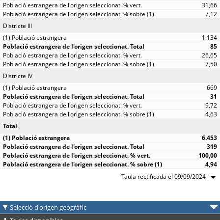
31,66
7,12
Districte III
1.134
85
26,65
7,50
Districte IV
669
31
9,72
4,63
Total
6.453
319
100,00
4,94
Taula rectificada el 09/09/2024
Selecció d'origen geogràfic