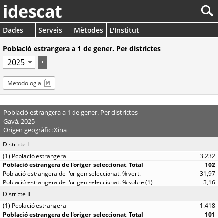
idescat
Dades
Serveis
Mètodes
L'Institut
Població estrangera a 1 de gener. Per districtes
Metodologia
Població estrangera a 1 de gener. Per districtes
Gavà. 2025
Origen geogràfic: Xina
Districte I
3.232
102
31,97
3,16
Districte II
1.418
101