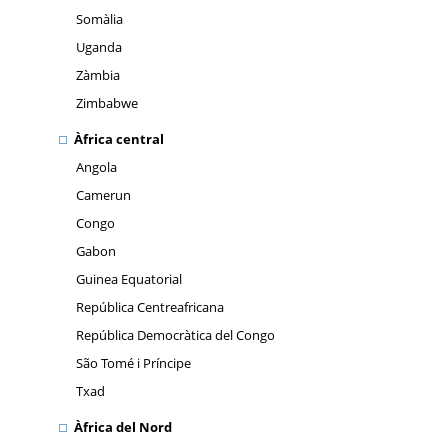
Somàlia
Uganda
Zàmbia
Zimbabwe
Àfrica central
Angola
Camerun
Congo
Gabon
Guinea Equatorial
República Centreafricana
República Democràtica del Congo
São Tomé i Príncipe
Txad
Àfrica del Nord