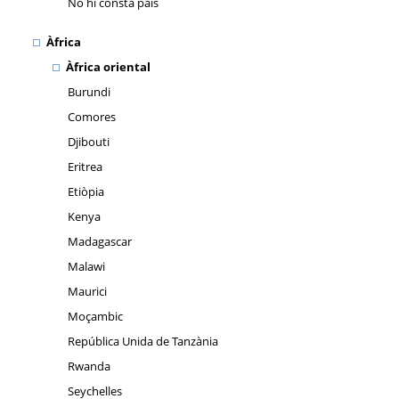
No hi consta país
Àfrica
Àfrica oriental
Burundi
Comores
Djibouti
Eritrea
Etiòpia
Kenya
Madagascar
Malawi
Maurici
Moçambic
República Unida de Tanzània
Rwanda
Seychelles