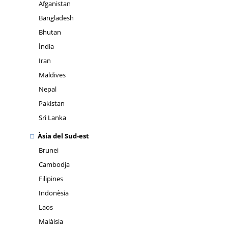
Afganistan
Bangladesh
Bhutan
Índia
Iran
Maldives
Nepal
Pakistan
Sri Lanka
Àsia del Sud-est
Brunei
Cambodja
Filipines
Indonèsia
Laos
Malàisia