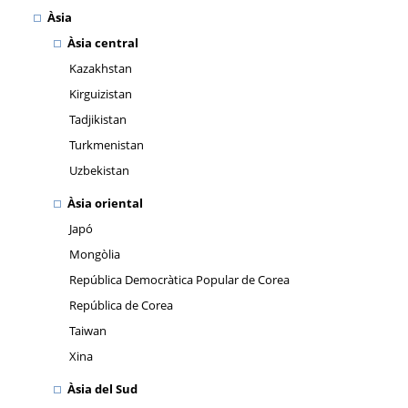
Àsia
Àsia central
Kazakhstan
Kirguizistan
Tadjikistan
Turkmenistan
Uzbekistan
Àsia oriental
Japó
Mongòlia
República Democràtica Popular de Corea
República de Corea
Taiwan
Xina
Àsia del Sud