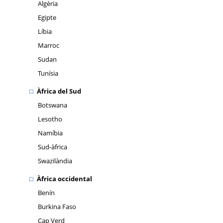
Algèria
Egipte
Líbia
Marroc
Sudan
Tunísia
Àfrica del Sud
Botswana
Lesotho
Namíbia
Sud-àfrica
Swazilàndia
Àfrica occidental
Benín
Burkina Faso
Cap Verd