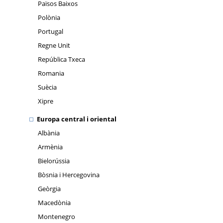
Països Baixos
Polònia
Portugal
Regne Unit
República Txeca
Romania
Suècia
Xipre
Europa central i oriental
Albània
Armènia
Bielorússia
Bòsnia i Hercegovina
Geòrgia
Macedònia
Montenegro