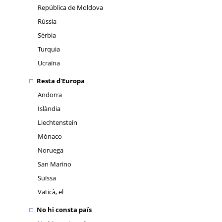
República de Moldova
Rússia
Sèrbia
Turquia
Ucraïna
Resta d'Europa
Andorra
Islàndia
Liechtenstein
Mònaco
Noruega
San Marino
Suïssa
Vaticà, el
No hi consta país