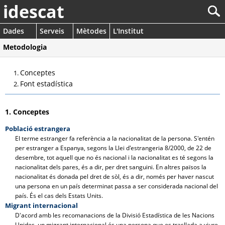
idescat
Dades
Serveis
Mètodes
L'Institut
Metodologia
Conceptes
Font estadística
1. Conceptes
Població estrangera
El terme estranger fa referència a la nacionalitat de la persona. S'entén
per estranger a Espanya, segons la Llei d'estrangeria 8/2000, de 22 de
desembre, tot aquell que no és nacional i la nacionalitat es té segons la
nacionalitat dels pares, és a dir, per dret sanguini. En altres països la
nacionalitat és donada pel dret de sòl, és a dir, només per haver nascut
una persona en un país determinat passa a ser considerada nacional del
país. És el cas dels Estats Units.
Migrant internacional
D'acord amb les recomanacions de la Divisió Estadística de les Nacions
Unides, un migrant internacional és una persona que es trasllada a viure