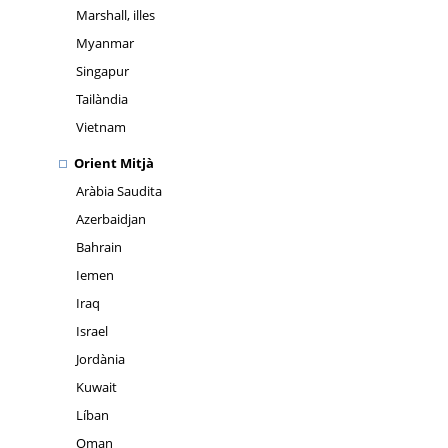
Marshall, illes
Myanmar
Singapur
Tailàndia
Vietnam
Orient Mitjà
Aràbia Saudita
Azerbaidjan
Bahrain
Iemen
Iraq
Israel
Jordània
Kuwait
Líban
Oman