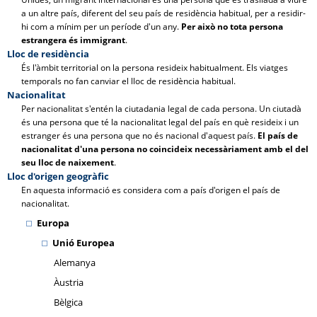
a un altre país, diferent del seu país de residència habitual, per a residir-
hi com a mínim per un període d'un any.
Per això no tota persona
estrangera és immigrant
.
Lloc de residència
És l'àmbit territorial on la persona resideix habitualment. Els viatges
temporals no fan canviar el lloc de residència habitual.
Nacionalitat
Per nacionalitat s'entén la ciutadania legal de cada persona. Un ciutadà
és una persona que té la nacionalitat legal del país en què resideix i un
estranger és una persona que no és nacional d'aquest país.
El país de
nacionalitat d'una persona no coincideix necessàriament amb el del
seu lloc de naixement
.
Lloc d'origen geogràfic
En aquesta informació es considera com a país d'origen el país de
nacionalitat.
Europa
Unió Europea
Alemanya
Àustria
Bèlgica