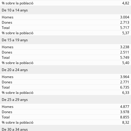
4,82
De 10 a 14 anys
3.004
2.713
5.717
5,37
De 15 a 19 anys
3.238
2.511
5.749
5,40
De 20 a 24 anys
3.964
2.771
6.735
6,33
De 25 a 29 anys
4.877
3.978
8.855
8,32
De 30 a 34 anys