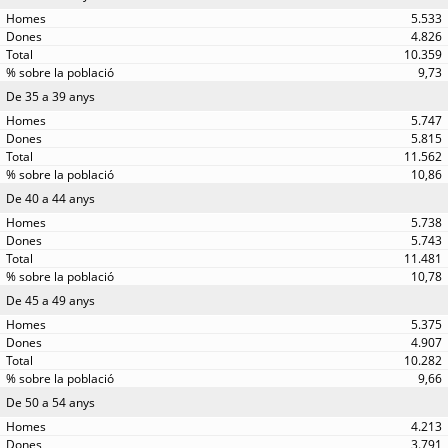
5.533
4.826
10.359
9,73
De 35 a 39 anys
5.747
5.815
11.562
10,86
De 40 a 44 anys
5.738
5.743
11.481
10,78
De 45 a 49 anys
5.375
4.907
10.282
9,66
De 50 a 54 anys
4.213
3.791