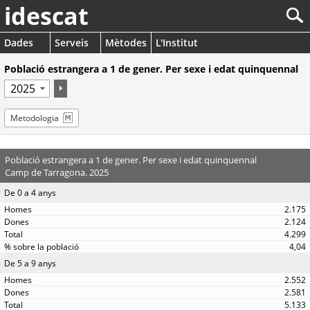
idescat
Dades
Serveis
Mètodes
L'Institut
Població estrangera a 1 de gener. Per sexe i edat quinquennal
Metodologia
Població estrangera a 1 de gener. Per sexe i edat quinquennal
Camp de Tarragona. 2025
De 0 a 4 anys
2.175
2.124
4.299
4,04
De 5 a 9 anys
2.552
2.581
5.133