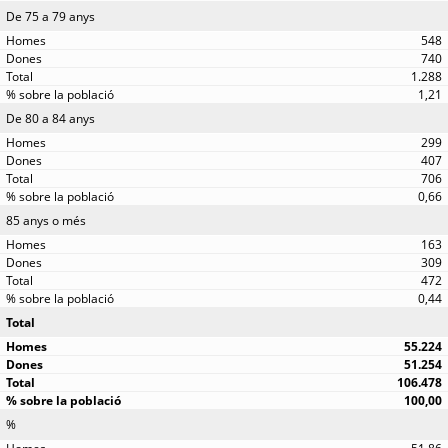
De 75 a 79 anys
548
740
1.288
1,21
De 80 a 84 anys
299
407
706
0,66
85 anys o més
163
309
472
0,44
Total
55.224
51.254
106.478
100,00
%