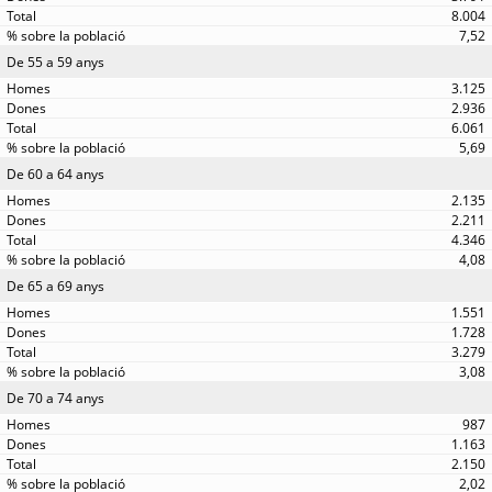
8.004
7,52
De 55 a 59 anys
3.125
2.936
6.061
5,69
De 60 a 64 anys
2.135
2.211
4.346
4,08
De 65 a 69 anys
1.551
1.728
3.279
3,08
De 70 a 74 anys
987
1.163
2.150
2,02