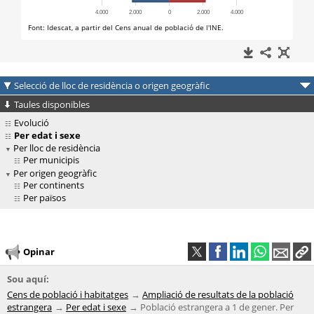
Selecció de lloc de residència o origen geogràfic
Taules disponibles
Evolució
Per edat i sexe
Per lloc de residència
Per municipis
Per origen geogràfic
Per continents
Per països
Opinar
Sou aquí:
Cens de població i habitatges
Ampliació de resultats de la població
estrangera
Per edat i sexe
Població estrangera a 1 de gener. Per