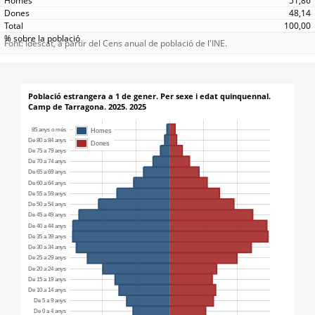
51,86
48,14
100,00
Font: Idescat, a partir del Cens anual de població de l'INE.