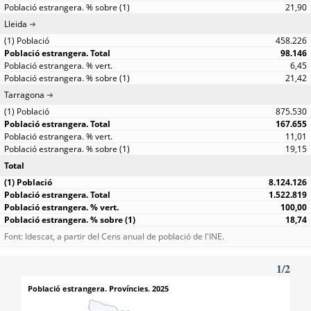
21,90
Lleida
458.226
98.146
6,45
21,42
Tarragona
875.530
167.655
11,01
19,15
Total
8.124.126
1.522.819
100,00
18,74
Font: Idescat, a partir del Cens anual de població de l'INE.