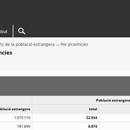
titut
ts de la població estrangera
Per províncies
ncies
Població estrangera
oblació estrangera
total
1.075.119
22.934
181.899
6.874