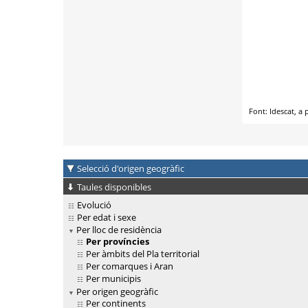
Selecció d'origen geogràfic
Taules disponibles
Evolució
Per edat i sexe
Per lloc de residència
Per províncies
Per àmbits del Pla territorial
Per comarques i Aran
Per municipis
Per origen geogràfic
Per continents