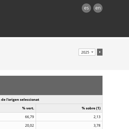
es
en
 de l'origen seleccionat
% vert.
% sobre (1)
66,79
2,13
20,02
3,78