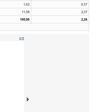
1,62
0,57
11,58
2,37
100,00
2,26