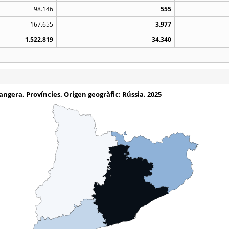
98.146
555
167.655
3.977
1.522.819
34.340