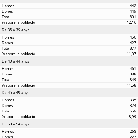
442
449
891
12,16
De 35 a 39 anys
450
427
877
11,97
De 40 a 44 anys
461
388
849
11,58
De 45 a 49 anys
335
324
659
8,99
De 50 a 54 anys
268
223