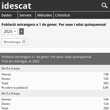
idescat
Dades
Serveis
Mètodes
L'Institut
Població estrangera a 1 de gener. Per sexe i edat quinquennal
Metodologia
Població estrangera a 1 de gener. Per sexe i edat quinquennal
Prat de Llobregat, el. 2025
De 0 a 4 anys
138
145
283
3,86
De 5 a 9 anys
144
124
268