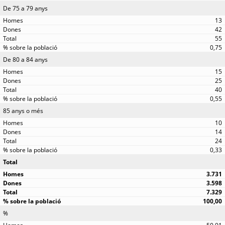
De 75 a 79 anys
13
42
55
0,75
De 80 a 84 anys
15
25
40
0,55
85 anys o més
10
14
24
0,33
Total
3.731
3.598
7.329
100,00
%