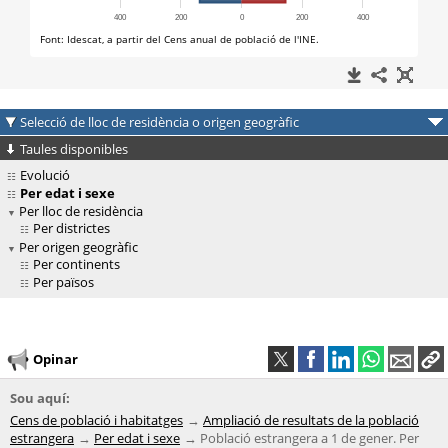
Selecció de lloc de residència o origen geogràfic
Taules disponibles
Evolució
Per edat i sexe
Per lloc de residència
Per districtes
Per origen geogràfic
Per continents
Per països
Opinar
Sou aquí:
Cens de població i habitatges
Ampliació de resultats de la població
estrangera
Per edat i sexe
Població estrangera a 1 de gener. Per