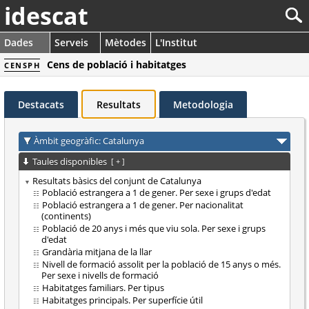
idescat
Dades
Serveis
Mètodes
L'Institut
Cens de població i habitatges
CENSPH
Destacats
Resultats
Metodologia
Àmbit geogràfic: Catalunya
Taules disponibles
[
+
]
Resultats bàsics del conjunt de Catalunya
Població estrangera a 1 de gener. Per sexe i grups d'edat
Població estrangera a 1 de gener. Per nacionalitat
(continents)
Població de 20 anys i més que viu sola. Per sexe i grups
d'edat
Grandària mitjana de la llar
Nivell de formació assolit per la població de 15 anys o més.
Per sexe i nivells de formació
Habitatges familiars. Per tipus
Habitatges principals. Per superfície útil