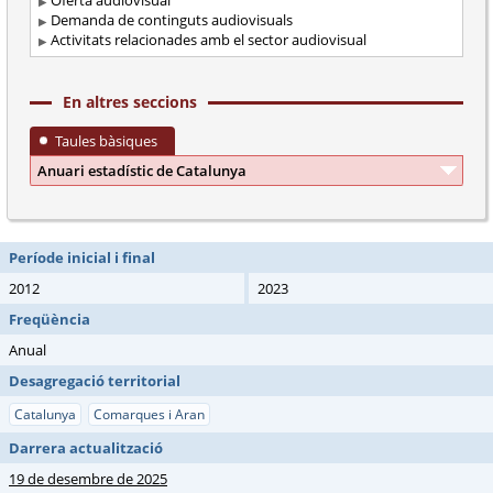
Oferta audiovisual
Demanda de continguts audiovisuals
Activitats relacionades amb el sector audiovisual
En altres seccions
Taules bàsiques
Anuari estadístic de Catalunya
Període inicial i final
2012
2023
Freqüència
Anual
Desagregació territorial
Catalunya
Comarques i Aran
Darrera actualització
19 de desembre de 2025