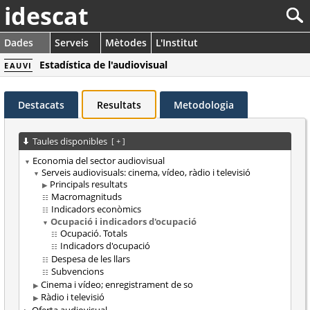
idescat
Dades
Serveis
Mètodes
L'Institut
Estadística de l'audiovisual
EAUVI
Destacats
Resultats
Metodologia
Taules disponibles
[
+
]
Economia del sector audiovisual
Serveis audiovisuals: cinema, vídeo, ràdio i televisió
Principals resultats
Macromagnituds
Indicadors econòmics
Ocupació i indicadors d'ocupació
Ocupació. Totals
Indicadors d'ocupació
Despesa de les llars
Subvencions
Cinema i vídeo; enregistrament de so
Ràdio i televisió