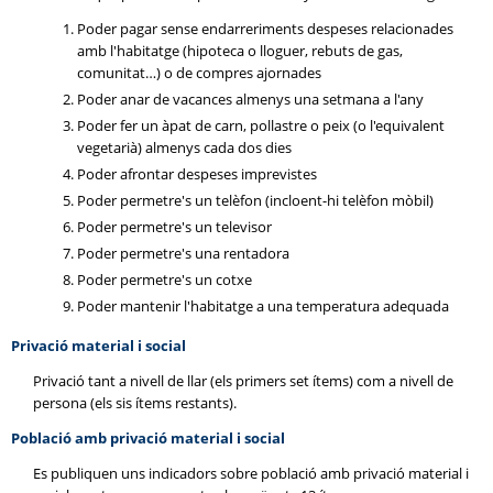
Poder pagar sense endarreriments despeses relacionades
amb l'habitatge (hipoteca o lloguer, rebuts de gas,
comunitat…) o de compres ajornades
Poder anar de vacances almenys una setmana a l'any
Poder fer un àpat de carn, pollastre o peix (o l'equivalent
vegetarià) almenys cada dos dies
Poder afrontar despeses imprevistes
Poder permetre's un telèfon (incloent-hi telèfon mòbil)
Poder permetre's un televisor
Poder permetre's una rentadora
Poder permetre's un cotxe
Poder mantenir l'habitatge a una temperatura adequada
Privació material i social
Privació tant a nivell de llar (els primers set ítems) com a nivell de
persona (els sis ítems restants).
Població amb privació material i social
Es publiquen uns indicadors sobre població amb privació material i