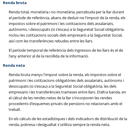
Renda bruta
Renda total, monetària i no monetària, percebuda per la llar durant
el període de referència, abans de deduir-ne l'impost de la renda, els
impostos sobre el patrimoni i les cotitzacions dels assalariats,
autònoms, i desocupats (si s'escau) a la Seguretat Social obligatòria.
Inclou les cotitzacions socials dels empresaris a la Seguretat Social,
així com les transferències rebudes entre les llars.
El període temporal de referència dels ingressos de les llars és el de
l'any anterior al de la recollida de la informació.
Renda neta
Renda bruta menys l'impost sobre la renda, els impostos sobre el
patrimoni i les cotitzacions obligatòries dels assalariats, autònoms i
desocupats (si s'escau) a la Seguretat Social obligatòria, les dels
empresaris i les transferències trameses entre llars. D'altra banda, en
el càlcul de les rendes netes de la llar s'incorporen les rendes
procedents d'esquemes privats de pensions no relacionats amb el
treball.
En els càlculs de les estadístiques i dels indicadors de distribució de la
renda, pobresa i desigualtat s'utilitza sempre la renda neta.