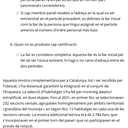
(anomenats corresidents).
Si cap membre panel resideix a l'adreça en la qual va ser
entrevistat en el període precedent, es defineix la llar inicial
com la llar de la persona que tingui assignat en el període
anterior el número d'ordre personal més baix.
Quan no es produeix cap ramificació:
La llar es considera complerta. Aquesta llar és la llar inicial pel
fet de ser l'única existent, hi hagi o no canvi d'adreça entre els
dos períodes.
Aquesta mostra complementària per a Catalunya, tot i ser recollida per
l'Idescat, s'ha dissenyat garantint la integració en el conjunt de
l'Enquesta. La selecció d'habitatges s'ha fet per mostreig aleatori
estratificat, en dues etapes. Fins al 2021, en primer lloc se seleccionaven
232 seccions censals, agrupades homogèniament per àmbits territorials
i grandària del municipi i, en segon lloc, 12 habitatges en cada una de les
seccions censals. La mostra addicional teòrica era de 2.784 llars, que
s'incorporaven en el primer torn del panel i que no participaven en el
procés de rotació.