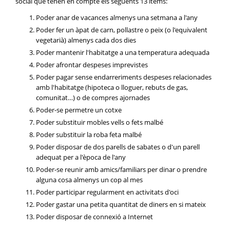
social que tenen en compte els següents 13 ítems:
Poder anar de vacances almenys una setmana a l'any
Poder fer un àpat de carn, pollastre o peix (o l'equivalent
vegetarià) almenys cada dos dies
Poder mantenir l'habitatge a una temperatura adequada
Poder afrontar despeses imprevistes
Poder pagar sense endarreriments despeses relacionades
amb l'habitatge (hipoteca o lloguer, rebuts de gas,
comunitat…) o de compres ajornades
Poder-se permetre un cotxe
Poder substituir mobles vells o fets malbé
Poder substituir la roba feta malbé
Poder disposar de dos parells de sabates o d'un parell
adequat per a l'època de l'any
Poder-se reunir amb amics/familiars per dinar o prendre
alguna cosa almenys un cop al mes
Poder participar regularment en activitats d'oci
Poder gastar una petita quantitat de diners en si mateix
Poder disposar de connexió a Internet