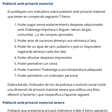
Població amb privació material
Es publiquen uns indicadors sobre població amb privació material
que tenen en compte els següents 7 ítems:
Poder pagar sense endarreriments despeses relacionades
amb l'habitatge (hipoteca o lloguer, rebuts de gas,
comunitat…) o de compres ajornades
Poder anar de vacances almenys una setmana a l'any
Poder fer un àpat de carn, pollastre o peix (o l'equivalent
vegetarià) almenys cada dos dies
Poder afrontar despeses imprevistes
Poder permetre's un cotxe
Poder mantenir l'habitatge a una temperatura adequada
Poder permetre's un ordinador personal
D'altra banda, l'indicador de risc de pobresa o exclusió social conté
una dimensió de privació material severa que utilitza una llista
diferent a l'anterior i que s'especifica a l'apartat següent.
Població amb privació material severa
Població que presenta la privació d'almenys 4 dels 9 ítems següents: