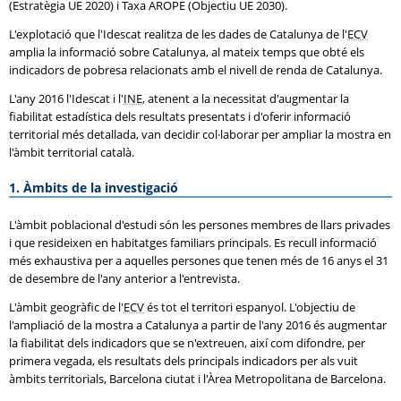
(Estratègia UE 2020) i Taxa AROPE (Objectiu UE 2030).
L'explotació que l'Idescat realitza de les dades de Catalunya de l'
ECV
amplia la informació sobre Catalunya, al mateix temps que obté els
indicadors de pobresa relacionats amb el nivell de renda de Catalunya.
L'any 2016 l'Idescat i l'
INE
, atenent a la necessitat d'augmentar la
fiabilitat estadística dels resultats presentats i d'oferir informació
territorial més detallada, van decidir col·laborar per ampliar la mostra en
l'àmbit territorial català.
1. Àmbits de la investigació
L'àmbit poblacional d'estudi són les persones membres de llars privades
i que resideixen en habitatges familiars principals. Es recull informació
més exhaustiva per a aquelles persones que tenen més de 16 anys el 31
de desembre de l'any anterior a l'entrevista.
L'àmbit geogràfic de l'
ECV
és tot el territori espanyol. L'objectiu de
l'ampliació de la mostra a Catalunya a partir de l'any 2016 és augmentar
la fiabilitat dels indicadors que se n'extreuen, així com difondre, per
primera vegada, els resultats dels principals indicadors per als vuit
àmbits territorials, Barcelona ciutat i l'Àrea Metropolitana de Barcelona.