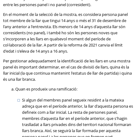
entre les persones panel i no panel (corresident).
En el moment de la selecció de la mostra, es considera persona panel
tot membre de la llar que tingui 14 anys o més el 31 de desembre de
l'any anterior a l'entrevista. Els menors de 14 anys d'aquesta llar són
corresidents (no panel), i també ho són les persones noves que
s'incorporen a les llars en qualsevol moment del període de
col·laboració de la llar. A partir de la reforma de 2021 canvia el límit
d'edat i s'eleva de 14 anys a 16 anys.
Per gestionar adequadament la identificació de les llars en una mostra
panel és important determinar, en el cas de divisió de llars, quina és la
llar inicial (la que continua mantenint l'estatus de llar de partida) i quina
és una llar branca.
Quan es produeix una ramificació:
Si algun del membres panel segueix residint a la mateixa
adreça que en el període anterior, la llar d'aquesta persona es
defineix com a llar inicial. La resta de persones panel,
membres d'aquesta llar en el període anterior, que s'hagin
traslladat a llars privades dins del territori nacional formaran
llars branca. Així, se seguirà la llar formada per aquesta
persona panel i a les persones que en formen part