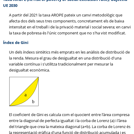
UE 2030
A partir del 2021 la taxa AROPE pateix un canvi metodològic que
afecta dos dels seus tres components, concretament els de baixa
intensitat en el treball i de la privació material i social severa; en canvi
la taxa de pobresa és l'únic component que no s'ha vist modificat.
Índex de Gini
Un dels índexs sintètics més emprats en les anàlisis de distribució de
la renda. Mesura el grau de desigualtat en una distribució d'una
variable contínua i s'utilitza tradicionalment per mesurar la
desigualtat econòmica.
El coeficient de Gini es calcula com el quocient entre l'àrea compresa
entre la diagonal de perfecta igualtat i la corba de Lorenz (a) i l'àrea
del triangle que crea la mateixa diagonal (a+b). La corba de Lorenz és
la representació gràfica d'una funció de distribució acumulada i es