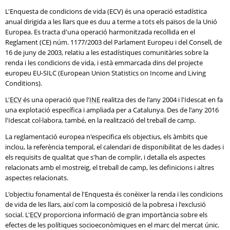
L'Enquesta de condicions de vida (
ECV
) és una operació estadística
anual dirigida a les llars que es duu a terme a tots els països de la Unió
Europea. Es tracta d'una operació harmonitzada recollida en el
Reglament (CE) núm. 1177/2003 del Parlament Europeu i del Consell, de
16 de juny de 2003, relatiu a les estadístiques comunitàries sobre la
renda i les condicions de vida, i està emmarcada dins del projecte
europeu
EU-SILC
(European Union Statistics on Income and Living
Conditions).
L'
ECV
és una operació que l'
INE
realitza des de l'any 2004 i l'Idescat en fa
una explotació específica i ampliada per a Catalunya. Des de l'any 2016
l'Idescat col·labora, també, en la realització del treball de camp.
La reglamentació europea n'especifica els objectius, els àmbits que
inclou, la referència temporal, el calendari de disponibilitat de les dades i
els requisits de qualitat que s'han de complir, i detalla els aspectes
relacionats amb el mostreig, el treball de camp, les definicions i altres
aspectes relacionats.
L'objectiu fonamental de l'Enquesta és conèixer la renda i les condicions
de vida de les llars, així com la composició de la pobresa i l'exclusió
social. L'
ECV
proporciona informació de gran importància sobre els
efectes de les polítiques socioeconòmiques en el marc del mercat únic.