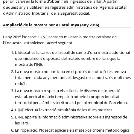
per un canvi en la forma d'obtenir els ingressos de la llar. A partir
d'aquest any s'utilitzen els registres administratius de l'Agència Estatal
d'Administració Tributària i de la Seguretat Social.
Ampliació de la mostra per a Catalunya (any 2016)
L'any 2015 l'Idescat i l'
INE
acorden millorar la mostra catalana de
l'Enquesta i estableixen l'acord següent:
L'Idescat es fa càrrec del treball de camp d'una mostra addicional
que inicialment disposarà del mateix nombre de llars que la
mostra de l'
INE
.
La nova mostra no participa en el procés de rotació i es renova
totalment cada any; per tant, el desgast de la mostra és molt més
reduït.
La nova mostra respecta els criteris de disseny de l'operació
estatal, però al mateix temps introdueix la proporcionalitat
territorial per a àmbits territorials i per al municipi de Barcelona.
L'
INE
efectua l'extracció simultània de les dues mostres.
L'
INE
aporta la informació administrativa sobre els ingressos de
les llars.
En l'operació, l'Idescat aplicarà els mateixos criteris metodològics