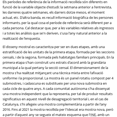
Els períodes de referència de la informació recollida són diferents en
funció de la variable objecte d'estudi: la setmana anterior a l'entrevista,
les darreres quatre setmanes, els darrers dotze mesos, el moment
actual, etc. D'altra banda, es recull informació biogràfica de les persones
informants, per la qual cosa el període de referència serà diferent per a
cada persona. Cal destacar que, per a les variables relatives als ingressos
i a totes les anàlisis que se'n deriven, s'usa l'any natural anterior a la
realització de l'enquesta.
El disseny mostral es caracteritza per ser en dues etapes, amb una
estratificació de les unitats de la primera etapa, formada per les seccions
censals, i de la segona, formada pels habitatges familiars principals. En la
primera etapa s'han construït uns estrats d'acord amb la grandària
municipal a la qual pertany la secció censal. El dimensionament de la
mostra s'ha realitzat mitjançant una tècnica mixta entre l'afixació
uniforme i la proporcional. La mostra és un panel rotatiu compost per 4
submostres, i cadascuna es substitueix per una nova submostra en
cada cicle de quatre anys. A cada comunitat autònoma s'ha dissenyat
una mostra independent que la representa, per tal de produir resultats
significatius en aquest nivell de desagregació territorial i, en el cas de
Catalunya, s'hi afegeix una mostra complementària a partir de l'any
2016. Fins al 2021 la mostra recollida per l'Idescat era mostra nova, però
a partir d'aquest any se segueix el mateix esquema que l'
INE
, amb un