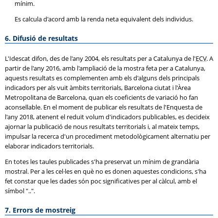
mínim.
Es calcula d'acord amb la renda neta equivalent dels individus.
6. Difusió de resultats
L'Idescat difon, des de l'any 2004, els resultats per a Catalunya de l'
ECV
. A
partir de l'any 2016, amb l'ampliació de la mostra feta per a Catalunya,
aquests resultats es complementen amb els d'alguns dels principals
indicadors per als vuit àmbits territorials, Barcelona ciutat i l'Àrea
Metropolitana de Barcelona, quan els coeficients de variació ho fan
aconsellable. En el moment de publicar els resultats de l'Enquesta de
l'any 2018, atenent el reduït volum d'indicadors publicables, es decideix
ajornar la publicació de nous resultats territorials i, al mateix temps,
impulsar la recerca d'un procediment metodològicament alternatiu per
elaborar indicadors territorials.
En totes les taules publicades s'ha preservat un mínim de grandària
mostral. Per a les cel·les en què no es donen aquestes condicions, s'ha
fet constar que les dades són poc significatives per al càlcul, amb el
símbol "..".
7. Errors de mostreig