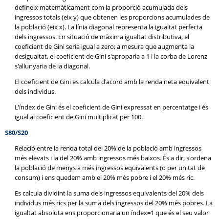
defineix matemàticament com la proporció acumulada dels
ingressos totals (eix y) que obtenen les proporcions acumulades de
la població (eix x). La línia diagonal representa la igualtat perfecta
dels ingressos. En situació de màxima igualtat distributiva, el
coeficient de Gini seria igual a zero; a mesura que augmenta la
desigualtat, el coeficient de Gini s'aproparia a 1 i la corba de Lorenz
s'allunyaria de la diagonal.
El coeficient de Gini es calcula d'acord amb la renda neta equivalent
dels individus.
L'índex de Gini és el coeficient de Gini expressat en percentatge i és
igual al coeficient de Gini multiplicat per 100.
S80/S20
Relació entre la renda total del 20% de la població amb ingressos
més elevats i la del 20% amb ingressos més baixos. És a dir, s'ordena
la població de menys a més ingressos equivalents (o per unitat de
consum) i ens quedem amb el 20% més pobre i el 20% més ric.
Es calcula dividint la suma dels ingressos equivalents del 20% dels
individus més rics per la suma dels ingressos del 20% més pobres. La
igualtat absoluta ens proporcionaria un índex=1 que és el seu valor