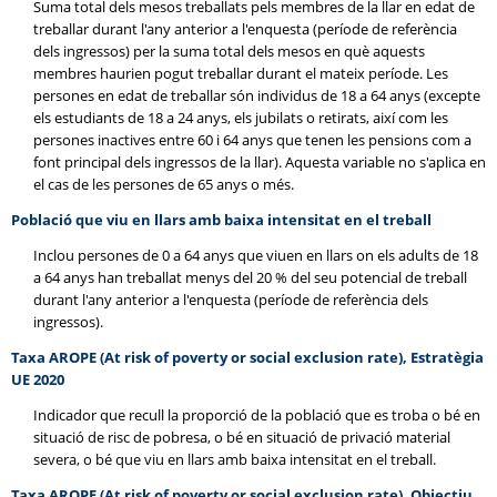
Suma total dels mesos treballats pels membres de la llar en edat de
treballar durant l'any anterior a l'enquesta (període de referència
dels ingressos) per la suma total dels mesos en què aquests
membres haurien pogut treballar durant el mateix període. Les
persones en edat de treballar són individus de 18 a 64 anys (excepte
els estudiants de 18 a 24 anys, els jubilats o retirats, així com les
persones inactives entre 60 i 64 anys que tenen les pensions com a
font principal dels ingressos de la llar). Aquesta variable no s'aplica en
el cas de les persones de 65 anys o més.
Població que viu en llars amb baixa intensitat en el treball
Inclou persones de 0 a 64 anys que viuen en llars on els adults de 18
a 64 anys han treballat menys del 20 % del seu potencial de treball
durant l'any anterior a l'enquesta (període de referència dels
ingressos).
Taxa
AROPE
(At risk of poverty or social exclusion rate), Estratègia
UE 2020
Indicador que recull la proporció de la població que es troba o bé en
situació de risc de pobresa, o bé en situació de privació material
severa, o bé que viu en llars amb baixa intensitat en el treball.
Taxa
AROPE
(At risk of poverty or social exclusion rate), Objectiu