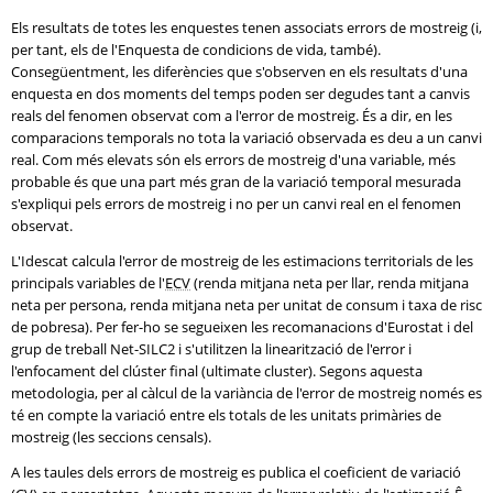
Els resultats de totes les enquestes tenen associats errors de mostreig (i,
per tant, els de l'Enquesta de condicions de vida, també).
Consegüentment, les diferències que s'observen en els resultats d'una
enquesta en dos moments del temps poden ser degudes tant a canvis
reals del fenomen observat com a l'error de mostreig. És a dir, en les
comparacions temporals no tota la variació observada es deu a un canvi
real. Com més elevats són els errors de mostreig d'una variable, més
probable és que una part més gran de la variació temporal mesurada
s'expliqui pels errors de mostreig i no per un canvi real en el fenomen
observat.
L'Idescat calcula l'error de mostreig de les estimacions territorials de les
principals variables de l'
ECV
(renda mitjana neta per llar, renda mitjana
neta per persona, renda mitjana neta per unitat de consum i taxa de risc
de pobresa). Per fer-ho se segueixen les recomanacions d'Eurostat i del
grup de treball Net-SILC2 i s'utilitzen la linearització de l'error i
l'enfocament del clúster final (ultimate cluster). Segons aquesta
metodologia, per al càlcul de la variància de l'error de mostreig només es
té en compte la variació entre els totals de les unitats primàries de
mostreig (les seccions censals).
A les taules dels errors de mostreig es publica el coeficient de variació