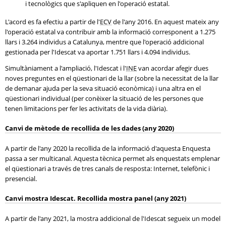
i tecnològics que s'apliquen en l'operació estatal.
L'acord es fa efectiu a partir de l'
ECV
de l'any 2016. En aquest mateix any
l'operació estatal va contribuir amb la informació corresponent a 1.275
llars i 3.264 individus a Catalunya, mentre que l'operació addicional
gestionada per l'Idescat va aportar 1.751 llars i 4.094 individus.
Simultàniament a l'ampliació, l'Idescat i l'
INE
van acordar afegir dues
noves preguntes en el qüestionari de la llar (sobre la necessitat de la llar
de demanar ajuda per la seva situació econòmica) i una altra en el
qüestionari individual (per conèixer la situació de les persones que
tenen limitacions per fer les activitats de la vida diària).
Canvi de mètode de recollida de les dades (any 2020)
A partir de l'any 2020 la recollida de la informació d'aquesta Enquesta
passa a ser multicanal. Aquesta tècnica permet als enquestats emplenar
el qüestionari a través de tres canals de resposta: Internet, telefònic i
presencial.
Canvi mostra Idescat. Recollida mostra panel (any 2021)
A partir de l'any 2021, la mostra addicional de l'Idescat segueix un model