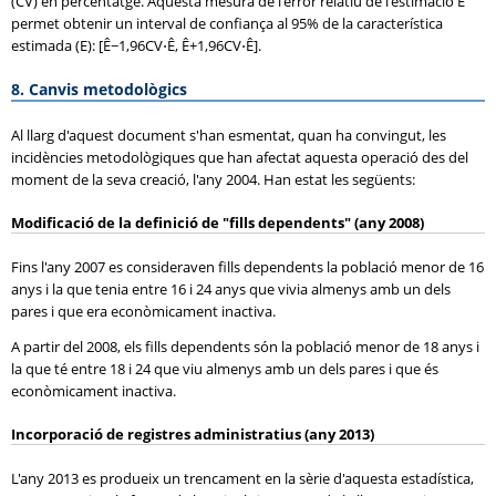
(
CV
) en percentatge. Aquesta mesura de l'error relatiu de l'estimació Ê
permet obtenir un interval de confiança al 95% de la característica
estimada (E): [Ê−1,96CV⋅Ê, Ê+1,96CV⋅Ê].
8. Canvis metodològics
Al llarg d'aquest document s'han esmentat, quan ha convingut, les
incidències metodològiques que han afectat aquesta operació des del
moment de la seva creació, l'any 2004. Han estat les següents:
Modificació de la definició de "fills dependents" (any 2008)
Fins l'any 2007 es consideraven fills dependents la població menor de 16
anys i la que tenia entre 16 i 24 anys que vivia almenys amb un dels
pares i que era econòmicament inactiva.
A partir del 2008, els fills dependents són la població menor de 18 anys i
la que té entre 18 i 24 que viu almenys amb un dels pares i que és
econòmicament inactiva.
Incorporació de registres administratius (any 2013)
L'any 2013 es produeix un trencament en la sèrie d'aquesta estadística,