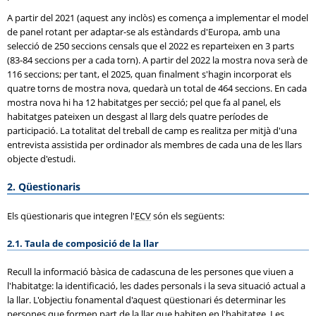
A partir del 2021 (aquest any inclòs) es comença a implementar el model
de panel rotant per adaptar-se als estàndards d'Europa, amb una
selecció de 250 seccions censals que el 2022 es reparteixen en 3 parts
(83-84 seccions per a cada torn). A partir del 2022 la mostra nova serà de
116 seccions; per tant, el 2025, quan finalment s'hagin incorporat els
quatre torns de mostra nova, quedarà un total de 464 seccions. En cada
mostra nova hi ha 12 habitatges per secció; pel que fa al panel, els
habitatges pateixen un desgast al llarg dels quatre períodes de
participació. La totalitat del treball de camp es realitza per mitjà d'una
entrevista assistida per ordinador als membres de cada una de les llars
objecte d'estudi.
2. Qüestionaris
Els qüestionaris que integren l'
ECV
són els següents:
2.1. Taula de composició de la llar
Recull la informació bàsica de cadascuna de les persones que viuen a
l'habitatge: la identificació, les dades personals i la seva situació actual a
la llar. L'objectiu fonamental d'aquest qüestionari és determinar les
persones que formen part de la llar que habiten en l'habitatge. Les