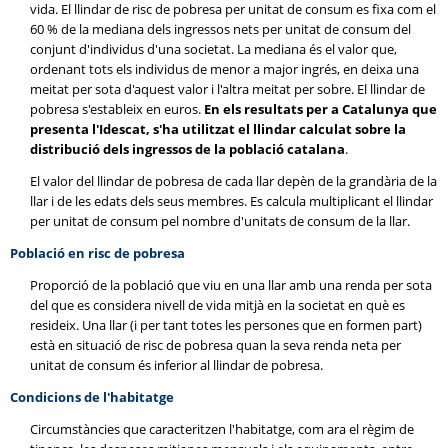
vida. El llindar de risc de pobresa per unitat de consum es fixa com el
60 % de la mediana dels ingressos nets per unitat de consum del
conjunt d'individus d'una societat. La mediana és el valor que,
ordenant tots els individus de menor a major ingrés, en deixa una
meitat per sota d'aquest valor i l'altra meitat per sobre. El llindar de
pobresa s'estableix en euros.
En els resultats per a Catalunya que
presenta l'Idescat, s'ha utilitzat el llindar calculat sobre la
distribució dels ingressos de la població catalana
.
El valor del llindar de pobresa de cada llar depèn de la grandària de la
llar i de les edats dels seus membres. Es calcula multiplicant el llindar
per unitat de consum pel nombre d'unitats de consum de la llar.
Població en risc de pobresa
Proporció de la població que viu en una llar amb una renda per sota
del que es considera nivell de vida mitjà en la societat en què es
resideix. Una llar (i per tant totes les persones que en formen part)
està en situació de risc de pobresa quan la seva renda neta per
unitat de consum és inferior al llindar de pobresa.
Condicions de l'habitatge
Circumstàncies que caracteritzen l'habitatge, com ara el règim de