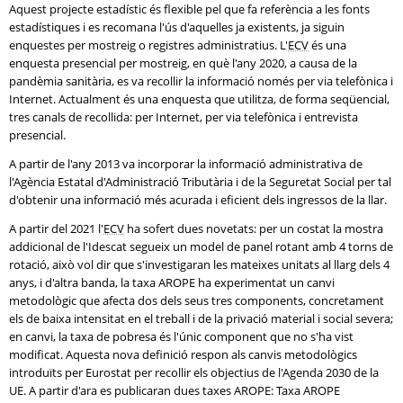
Aquest projecte estadístic és flexible pel que fa referència a les fonts
estadístiques i es recomana l'ús d'aquelles ja existents, ja siguin
enquestes per mostreig o registres administratius. L'
ECV
és una
enquesta presencial per mostreig, en què l'any 2020, a causa de la
pandèmia sanitària, es va recollir la informació només per via telefònica i
Internet. Actualment és una enquesta que utilitza, de forma seqüencial,
tres canals de recollida: per Internet, per via telefònica i entrevista
presencial.
A partir de l'any 2013 va incorporar la informació administrativa de
l'Agència Estatal d'Administració Tributària i de la Seguretat Social per tal
d'obtenir una informació més acurada i eficient dels ingressos de la llar.
A partir del 2021 l'
ECV
ha sofert dues novetats: per un costat la mostra
addicional de l'Idescat segueix un model de panel rotant amb 4 torns de
rotació, això vol dir que s'investigaran les mateixes unitats al llarg dels 4
anys, i d'altra banda, la taxa AROPE ha experimentat un canvi
metodològic que afecta dos dels seus tres components, concretament
els de baixa intensitat en el treball i de la privació material i social severa;
en canvi, la taxa de pobresa és l'únic component que no s'ha vist
modificat. Aquesta nova definició respon als canvis metodològics
introduïts per Eurostat per recollir els objectius de l'Agenda 2030 de la
UE. A partir d'ara es publicaran dues taxes AROPE: Taxa AROPE