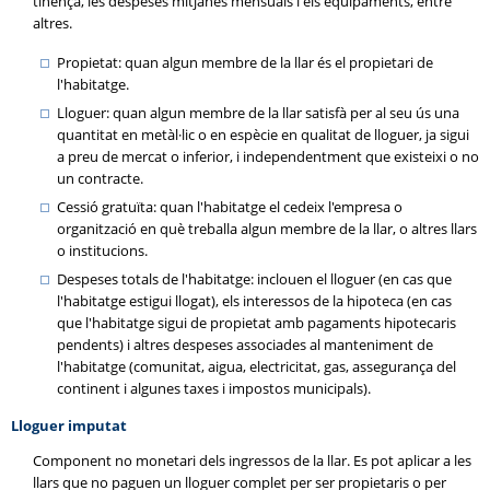
tinença, les despeses mitjanes mensuals i els equipaments, entre
altres.
Propietat: quan algun membre de la llar és el propietari de
l'habitatge.
Lloguer: quan algun membre de la llar satisfà per al seu ús una
quantitat en metàl·lic o en espècie en qualitat de lloguer, ja sigui
a preu de mercat o inferior, i independentment que existeixi o no
un contracte.
Cessió gratuïta: quan l'habitatge el cedeix l'empresa o
organització en què treballa algun membre de la llar, o altres llars
o institucions.
Despeses totals de l'habitatge: inclouen el lloguer (en cas que
l'habitatge estigui llogat), els interessos de la hipoteca (en cas
que l'habitatge sigui de propietat amb pagaments hipotecaris
pendents) i altres despeses associades al manteniment de
l'habitatge (comunitat, aigua, electricitat, gas, assegurança del
continent i algunes taxes i impostos municipals).
Lloguer imputat
Component no monetari dels ingressos de la llar. Es pot aplicar a les
llars que no paguen un lloguer complet per ser propietaris o per