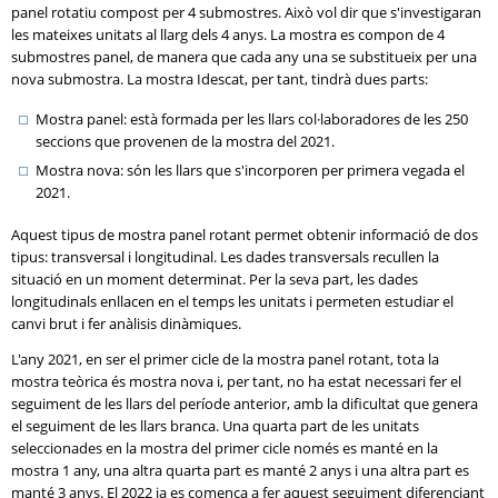
panel rotatiu compost per 4 submostres. Això vol dir que s'investigaran
les mateixes unitats al llarg dels 4 anys. La mostra es compon de 4
submostres panel, de manera que cada any una se substitueix per una
nova submostra. La mostra Idescat, per tant, tindrà dues parts:
Mostra panel: està formada per les llars col·laboradores de les 250
seccions que provenen de la mostra del 2021.
Mostra nova: són les llars que s'incorporen per primera vegada el
2021.
Aquest tipus de mostra panel rotant permet obtenir informació de dos
tipus: transversal i longitudinal. Les dades transversals recullen la
situació en un moment determinat. Per la seva part, les dades
longitudinals enllacen en el temps les unitats i permeten estudiar el
canvi brut i fer anàlisis dinàmiques.
L'any 2021, en ser el primer cicle de la mostra panel rotant, tota la
mostra teòrica és mostra nova i, per tant, no ha estat necessari fer el
seguiment de les llars del període anterior, amb la dificultat que genera
el seguiment de les llars branca. Una quarta part de les unitats
seleccionades en la mostra del primer cicle només es manté en la
mostra 1 any, una altra quarta part es manté 2 anys i una altra part es
manté 3 anys. El 2022 ja es comença a fer aquest seguiment diferenciant