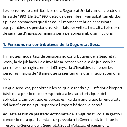
Les pensions no contributives de la Seguretat Social van ser creades a
finals de 1990 (Llei 26/1990, de 20 de desembre) i van substituir els dos
tipus de prestacions que fins aquell moment cobrien necessitats
equiparables: les pensions assistencials per vellesa i malaltia i el subsidi
de garantia d'ingressos mínims per a persones amb disminucions.
1. Pensions no contributives de la Seguretat Social
Hi ha dues modalitats de pensions no contributives de la Seguretat
Social, la de jubilació i la d'invalidesa. Accedeixen a la de jubilació les
persones que hagin complert 65 anys, i la d'invalidesa la reben les
persones majors de 18 anys que presenten una disminució superior al
65%.
En qualsevol cas, per obtenir-les cal que la renda sigui inferior a l'import
bàsic de la pensió que correspondria a les característiques del
sol·licitant. L'import que es percep es fixa de manera que la renda total
del beneficiari no sigui superior a l'import bàsic de la pensió.
Aquesta és l'única prestació econòmica de la Seguretat Social la gestió i
concessió de la qual ha estat traspassada a la Generalitat, tot i que la
Tresoreria General de la Seguretat Social n'efectua el pagament.