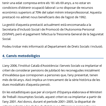
tenir una edat compresa entre els 18 i els 69 anys, a no estar en
condicions d'obtenir ocupació laboral i a no disposar de recursos
econòmics superiors al 70% del salari mínim interprofessional. Aquesta
prestació no admet nous beneficiaris des de l'agost de 1992.
La gestió d'aquesta prestació actualment està encomanada a la
Secretaria d'Inclusió Social i de Promoció de l'Autonomia Personal
(
SISPAP
), però el pagament l'efectua la Tresoreria General de la Seguretat
Social.
Podeu trobar més informació al Departament de Drets Socials i Inclusió.
4. Canvis metodològics
L'any 2006, l'Institut Català d'Assistència i Serveis Socials va implantar el
criteri de considerar pensions de jubilació les reconegudes inicialment
d'invalidesa que corresponen a persones que, l'any presentat, tenen
més de 64 anys. Això implica un trencament de la sèrie històrica de les
dues modalitats d'aquesta pensió.
En les estadístiques que per al conjunt d'Espanya elaborava el Ministeri
de Treball i Assumptes Socials, aquest criteri es va implantar a partir de
l'any 2001. Així doncs, durant el període 2001–2005, la disparitat de