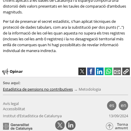
criteris aplicats a les dades de Catalunya i d'Espanya comporta una
distorsió dels valors presentats en les taules de comparació d'ambdues
magnituds.
Per tal de preservar el secret estadístic, s'han aplicat tècniques de
protecció de dades tabulars, com ara la substitució per dos punts ("..")
de la informació de les cel·les quan aquesta no supera els tres registres
(incloses les cel·les amb 0 registres) i la no desagregació territorial més
enllà de comarques quan hi hagi possibilitats de revelar informació
individual de manera indirecta.
Opinar
Sou aquí:
Estadística de pensions no contributives
Metodologia
Avís legal
es
en
Accessibilitat
Institut d’Estadística de Catalunya
13/09/2024
Torna
amunt