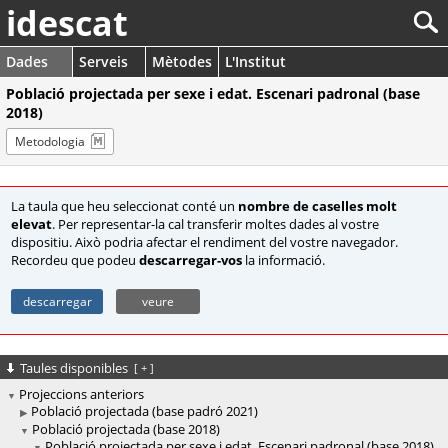
idescat
Dades
Serveis
Mètodes
L'Institut
Població projectada per sexe i edat. Escenari padronal (base
2018)
Metodologia
La taula que heu seleccionat conté un
nombre de caselles molt
elevat
. Per representar-la cal transferir moltes dades al vostre
dispositiu. Això podria afectar el rendiment del vostre navegador.
Recordeu que podeu
descarregar-vos
la informació.
descarregar
veure
Taules disponibles
[
+
]
Projeccions anteriors
Població projectada (base padró 2021)
Població projectada (base 2018)
Població projectada per sexe i edat. Escenari padronal (base 2018)