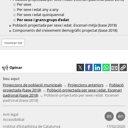
Per sexe
Per sexe i edat any a any
Per sexe i edat quinquennal
Per sexe i grans grups d'edat
Població projectada per sexe i edat. Escenari mitjà (base 2018)
Components del creixement demogràfic projectat (base 2018)
mostrar tot
Opinar
Sou aquí:
Projeccions de població municipals
Projeccions anteriors
Població
projectada (base 2018)
Població projectada per sexe i edat. Escenari
padronal (base 2018)
Població projectada per sexe i edat. Escenari
padronal (base 2018)
Avís legal
es
en
Accessibilitat
Institut d’Estadística de Catalunya
17/02/2020