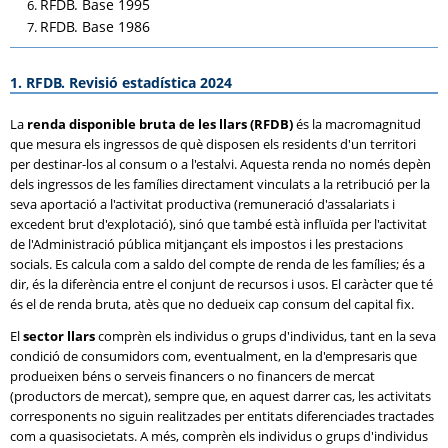
RFDB. Base 1995
RFDB. Base 1986
1. RFDB. Revisió estadística 2024
La
renda disponible bruta de les llars (RFDB)
és la macromagnitud
que mesura els ingressos de què disposen els residents d'un territori
per destinar-los al consum o a l'estalvi. Aquesta renda no només depèn
dels ingressos de les famílies directament vinculats a la retribució per la
seva aportació a l'activitat productiva (remuneració d'assalariats i
excedent brut d'explotació), sinó que també està influïda per l'activitat
de l'Administració pública mitjançant els impostos i les prestacions
socials. Es calcula com a saldo del compte de renda de les famílies; és a
dir, és la diferència entre el conjunt de recursos i usos. El caràcter que té
és el de renda bruta, atès que no dedueix cap consum del capital fix.
El
sector llars
comprèn els individus o grups d'individus, tant en la seva
condició de consumidors com, eventualment, en la d'empresaris que
produeixen béns o serveis financers o no financers de mercat
(productors de mercat), sempre que, en aquest darrer cas, les activitats
corresponents no siguin realitzades per entitats diferenciades tractades
com a quasisocietats. A més, comprèn els individus o grups d'individus