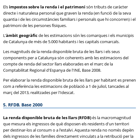
Els
impostos sobre la renda i el patrimoni
són tributs de caràcter
directe i naturalesa personal que graven la renda (en funció de la seva
quantia i de les circumstàncies familiars i personals que hi concorren) i el
patrimoni de les persones físiques.
L'
àmbit geogràfic
de les estimacions són les comarques i els municipis
de Catalunya de més de 5.000 habitants i les capitals comarcals.
Les magnituds de la renda disponible bruta de les llars i els seus
components per a Catalunya són coherents amb les estimacions del
compte de renda del sector llars elaborades en el marc de la
Comptabilitat Regional d'Espanya de l'INE, Base 2008.
Per elaborar la renda disponible bruta de les llars per habitant es prenen
com a referència les estimacions de població a 1 de juliol, tancades al
març del 2013, realitzades per l'Idescat.
5. RFDB. Base 2000
La renda disponible bruta de les llars (RFDB)
és la macromagnitud
que mesura els ingressos de què disposen els residents d'un territori
per destinar-los al consum o a l'estalvi. Aquesta renda no només depèn
dels ingressos de les famílies directament vinculats a la retribució per la