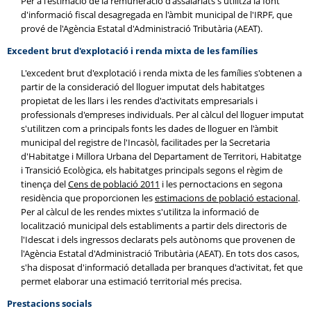
Per a l'estimació de la remuneració d'assalariats s'utilitza la font
d'informació fiscal desagregada en l'àmbit municipal de l'IRPF, que
prové de l'Agència Estatal d'Administració Tributària (AEAT).
Excedent brut d'explotació i renda mixta de les famílies
L'excedent brut d'explotació i renda mixta de les famílies s'obtenen a
partir de la consideració del lloguer imputat dels habitatges
propietat de les llars i les rendes d'activitats empresarials i
professionals d'empreses individuals. Per al càlcul del lloguer imputat
s'utilitzen com a principals fonts les dades de lloguer en l'àmbit
municipal del registre de l'Incasòl, facilitades per la Secretaria
d'Habitatge i Millora Urbana del Departament de Territori, Habitatge
i Transició Ecològica, els habitatges principals segons el règim de
tinença del
Cens de població 2011
i les pernoctacions en segona
residència que proporcionen les
estimacions de població estacional
.
Per al càlcul de les rendes mixtes s'utilitza la informació de
localització municipal dels establiments a partir dels directoris de
l'Idescat i dels ingressos declarats pels autònoms que provenen de
l'Agència Estatal d'Administració Tributària (AEAT). En tots dos casos,
s'ha disposat d'informació detallada per branques d'activitat, fet que
permet elaborar una estimació territorial més precisa.
Prestacions socials