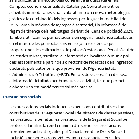
s'ha utilitzat una metodologia coherent a la utilitzada en els
Comptes econòmics anuals de Catalunya. Concretament les
activitats immobiliàries s'han valorat amb una nova metodologia,
gràcies a la combinació dels ingressos per lloguer immobiliari de
l'AEAT, amb la màxima desagregació territorial, i la informació del
règim de tinença dels habitatges, derivat del Cens de població 2021.
També s'utilitzen les pernoctacions en segona residència calculades
en el marc de les pernoctacions en segona residència que
proporcionen les
estimacions de població estacional
. Per al càlcul de
les rendes mixtes, s'utilitza la informació de localització municipal
dels establiments a partir dels directoris de l'Idescat i dels ingressos
declarats pels autònoms que provenen de l'Agència Estatal
d'Administració Tributària (AEAT). En tots dos casos, s'ha disposat
d'informació detallada per branques d'activitat, fet que permet
elaborar una estimació territorial més precisa.
Prestacions socials
Les prestacions socials inclouen les pensions contributives i no
contributives de la Seguretat Social i del sistema de classes passives,
les prestacions per atur, les prestacions de la Seguretat Social per
protecció familiar, la renda mínima d'inserció, les prestacions
complementàries atorgades pel Departament de Drets Socials i
Inclusió a persones grans, vídues, amb discapacitat, etc., i les