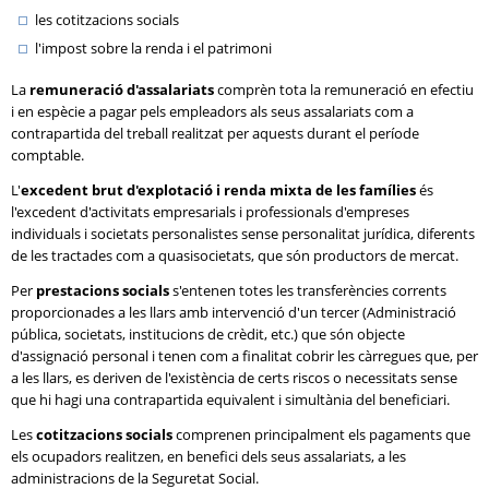
les cotitzacions socials
l'impost sobre la renda i el patrimoni
La
remuneració d'assalariats
comprèn tota la remuneració en efectiu
i en espècie a pagar pels empleadors als seus assalariats com a
contrapartida del treball realitzat per aquests durant el període
comptable.
L'
excedent brut d'explotació i renda mixta de les famílies
és
l'excedent d'activitats empresarials i professionals d'empreses
individuals i societats personalistes sense personalitat jurídica, diferents
de les tractades com a quasisocietats, que són productors de mercat.
Per
prestacions socials
s'entenen totes les transferències corrents
proporcionades a les llars amb intervenció d'un tercer (Administració
pública, societats, institucions de crèdit, etc.) que són objecte
d'assignació personal i tenen com a finalitat cobrir les càrregues que, per
a les llars, es deriven de l'existència de certs riscos o necessitats sense
que hi hagi una contrapartida equivalent i simultània del beneficiari.
Les
cotitzacions socials
comprenen principalment els pagaments que
els ocupadors realitzen, en benefici dels seus assalariats, a les
administracions de la Seguretat Social.