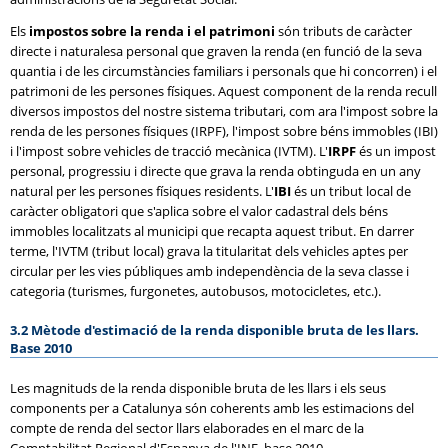
Els
impostos sobre la renda i el patrimoni
són tributs de caràcter
directe i naturalesa personal que graven la renda (en funció de la seva
quantia i de les circumstàncies familiars i personals que hi concorren) i el
patrimoni de les persones físiques. Aquest component de la renda recull
diversos impostos del nostre sistema tributari, com ara l'impost sobre la
renda de les persones físiques (IRPF), l'impost sobre béns immobles (IBI)
i l'impost sobre vehicles de tracció mecànica (IVTM). L'
IRPF
és un impost
personal, progressiu i directe que grava la renda obtinguda en un any
natural per les persones físiques residents. L'
IBI
és un tribut local de
caràcter obligatori que s'aplica sobre el valor cadastral dels béns
immobles localitzats al municipi que recapta aquest tribut. En darrer
terme, l'IVTM (tribut local) grava la titularitat dels vehicles aptes per
circular per les vies públiques amb independència de la seva classe i
categoria (turismes, furgonetes, autobusos, motocicletes, etc.).
3.2 Mètode d'estimació de la renda disponible bruta de les llars.
Base 2010
Les magnituds de la renda disponible bruta de les llars i els seus
components per a Catalunya són coherents amb les estimacions del
compte de renda del sector llars elaborades en el marc de la