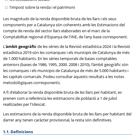
l'impost sobre la renda i el patrimoni
Les magnituds de la renda disponible bruta de les llars i els seus
components per a Catalunya són coherents amb les Estimacions del
compte de renda del sector llars elaborades en el marc de la
Comptabilitat regional d'Espanya de l'INE, de l'any base corresponent.
L'
àmbit geogràfic
de les sèries de la Revisió estadística 2024 i la Revisió
estadística 2019 són les comarques i els municipis de Catalunya de més
de 1.000 habitants. En les sèries temporals de bases comptables
anteriors (bases de 1986, 1995, 2000. 2008 i 2010), l'àmbit geogràfic són
les comarques i els municipis de Catalunya de més de 5.000 habitants i
les capitals comarcals. Podeu consultar aquests resultats a les notes
metodològiques corresponents.
A fi d'elaborar la renda disponible bruta de les llars per habitant, es
prenen com a referència les estimacions de població a 1 de juliol
realitzades per l'Idescat.
Les estimacions de la renda disponible bruta de les llars per habitant del
darrer any tenen caràcter provisional, la resta són definitives.
1.1. Definicions