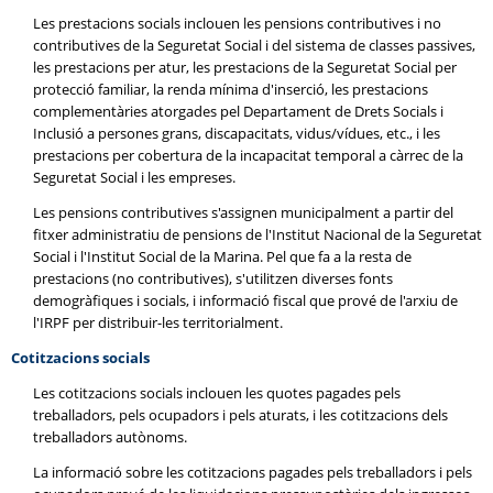
Les prestacions socials inclouen les pensions contributives i no
contributives de la Seguretat Social i del sistema de classes passives,
les prestacions per atur, les prestacions de la Seguretat Social per
protecció familiar, la renda mínima d'inserció, les prestacions
complementàries atorgades pel Departament de Drets Socials i
Inclusió a persones grans, discapacitats, vidus/vídues, etc., i les
prestacions per cobertura de la incapacitat temporal a càrrec de la
Seguretat Social i les empreses.
Les pensions contributives s'assignen municipalment a partir del
fitxer administratiu de pensions de l'Institut Nacional de la Seguretat
Social i l'Institut Social de la Marina. Pel que fa a la resta de
prestacions (no contributives), s'utilitzen diverses fonts
demogràfiques i socials, i informació fiscal que prové de l'arxiu de
l'IRPF per distribuir-les territorialment.
Cotitzacions socials
Les cotitzacions socials inclouen les quotes pagades pels
treballadors, pels ocupadors i pels aturats, i les cotitzacions dels
treballadors autònoms.
La informació sobre les cotitzacions pagades pels treballadors i pels