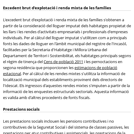
Excedent brut d'explotació i renda mixta de les famílies
L'excedent brut d'explotació i renda mixta de les famílies s'obtenen a
partir de la consideració del lloguer imputat dels habitatges propietat de
les llars i les rendes d'activitats empresarials i professionals d'empreses
individuals. Per al càlcul del lloguer imputat s'utilitzen com a principals
fonts les dades de lloguer en l'àmbit municipal del registre de l'Incasòl,
facilitades per la Secretaria d'Habitatge i Millora Urbana del
Departament de Territori i Sostenibilitat, els habitatges principals segons
el règim de tinença del
Cens de població 2011
i les pernoctacions en
segona residència que proporcionen les
estimacions de població
estacional
. Per al càlcul de les rendes mixtes s'utilitza la informació de
localització municipal dels establiments provinent dels directoris de
l'Idescat. Els ingressos d'aquestes rendes mixtes s'imputen a partir de la
informació de les enquestes estructurals sectorials. Aquesta informació
es valida amb d'altres procedents de fonts fiscals.
Prestacions socials
Les prestacions socials inclouen les pensions contributives i no
contributives de la Seguretat Social i del sistema de classes passives, les
prestacions per atur contributives i assistencials, les prestacions de la