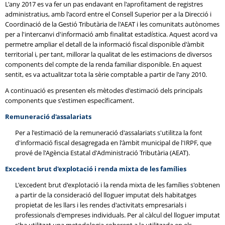
L'any 2017 es va fer un pas endavant en l'aprofitament de registres
administratius, amb l'acord entre el Consell Superior per a la Direcció i
Coordinació de la Gestió Tributària de l'AEAT i les comunitats autònomes
per a l'intercanvi d'informació amb finalitat estadística. Aquest acord va
permetre ampliar el detall de la informació fiscal disponible d'àmbit
territorial i, per tant, millorar la qualitat de les estimacions de diversos
components del compte de la renda familiar disponible. En aquest
sentit, es va actualitzar tota la sèrie comptable a partir de l'any 2010.
A continuació es presenten els mètodes d'estimació dels principals
components que s'estimen específicament.
Remuneració d'assalariats
Per a l'estimació de la remuneració d'assalariats s'utilitza la font
d'informació fiscal desagregada en l'àmbit municipal de l'IRPF, que
prové de l'Agència Estatal d'Administració Tributària (AEAT).
Excedent brut d'explotació i renda mixta de les famílies
L'excedent brut d'explotació i la renda mixta de les famílies s'obtenen
a partir de la consideració del lloguer imputat dels habitatges
propietat de les llars i les rendes d'activitats empresarials i
professionals d'empreses individuals. Per al càlcul del lloguer imputat