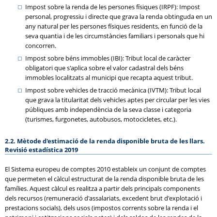
Impost sobre la renda de les persones físiques (IRPF): Impost
personal, progressiu i directe que grava la renda obtinguda en un
any natural per les persones físiques residents, en funció de la
seva quantia i de les circumstàncies familiars i personals que hi
concorren.
Impost sobre béns immobles (IBI): Tribut local de caràcter
obligatori que s'aplica sobre el valor cadastral dels béns
immobles localitzats al municipi que recapta aquest tribut.
Impost sobre vehicles de tracció mecànica (IVTM): Tribut local
que grava la titularitat dels vehicles aptes per circular per les vies
públiques amb independència de la seva classe i categoria
(turismes, furgonetes, autobusos, motocicletes, etc.).
2.2. Mètode d'estimació de la renda disponible bruta de les llars.
Revisió estadística 2019
El Sistema europeu de comptes 2010 estableix un conjunt de comptes
que permeten el càlcul estructurat de la renda disponible bruta de les
famílies. Aquest càlcul es realitza a partir dels principals components
dels recursos (remuneració d'assalariats, excedent brut d'explotació i
prestacions socials), dels usos (impostos corrents sobre la renda i el