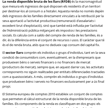
La renda disponible bruta de les llars (RFDB)
és la macromagnitud
que mesura els ingressos de què disposen els residents d'un territori
per destinar-los al consum o a l'estalvi. Aquesta renda no només depèn
dels ingressos de les famílies directament vinculats a la retribució per la
seva aportació a l'activitat productiva (remuneració d'assalariats i
excedent brut d'explotació), sinó que també està influïda per l'activitat
de l'Administració pública mitjançant els impostos i les prestacions
socials. Es calcula com a saldo del compte de renda de les famílies, és a
dir, és la diferència entre el conjunt de recursos i usos. El caràcter que té
és el de renda bruta, atès que no dedueix cap consum del capital fix.
El
sector llars
comprèn els individus o grups d'individus, tant en la seva
condició de consumidors com, eventualment, en la d'empresaris que
produeixen béns o serveis financers o no financers de mercat
(productors de mercat), sempre que, en aquest darrer cas, les activitats
corresponents no siguin realitzades per entitats diferenciades tractades
com a quasisocietats. A més, comprèn els individus o grups d'individus
que produeixen béns i serveis no financers exclusivament per a ús final
propi.
El Sistema europeu de comptes 2010 estableix un conjunt de comptes
que permeten el càlcul estructurat de la renda disponible bruta de les
famílies. Els components de la renda es classifiquen en dos grups: els