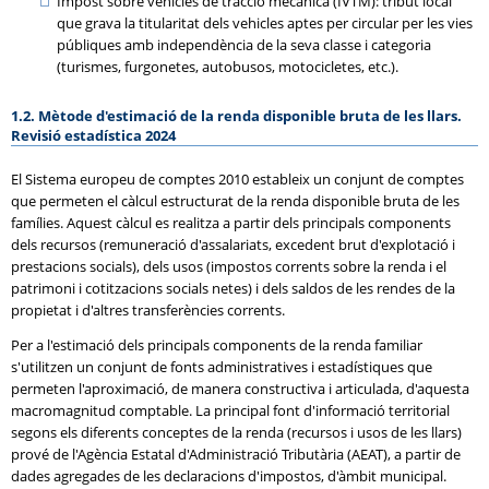
Impost sobre vehicles de tracció mecànica (IVTM): tribut local
que grava la titularitat dels vehicles aptes per circular per les vies
públiques amb independència de la seva classe i categoria
(turismes, furgonetes, autobusos, motocicletes, etc.).
1.2. Mètode d'estimació de la renda disponible bruta de les llars.
Revisió estadística 2024
El Sistema europeu de comptes 2010 estableix un conjunt de comptes
que permeten el càlcul estructurat de la renda disponible bruta de les
famílies. Aquest càlcul es realitza a partir dels principals components
dels recursos (remuneració d'assalariats, excedent brut d'explotació i
prestacions socials), dels usos (impostos corrents sobre la renda i el
patrimoni i cotitzacions socials netes) i dels saldos de les rendes de la
propietat i d'altres transferències corrents.
Per a l'estimació dels principals components de la renda familiar
s'utilitzen un conjunt de fonts administratives i estadístiques que
permeten l'aproximació, de manera constructiva i articulada, d'aquesta
macromagnitud comptable. La principal font d'informació territorial
segons els diferents conceptes de la renda (recursos i usos de les llars)
prové de l'Agència Estatal d'Administració Tributària (AEAT), a partir de
dades agregades de les declaracions d'impostos, d'àmbit municipal.