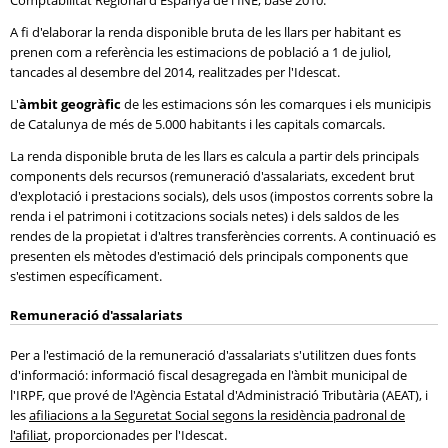
Comptabilitat Regional d'Espanya de l'INE, base 2010.
A fi d'elaborar la renda disponible bruta de les llars per habitant es
prenen com a referència les estimacions de població a 1 de juliol,
tancades al desembre del 2014, realitzades per l'Idescat.
L'
àmbit geogràfic
de les estimacions són les comarques i els municipis
de Catalunya de més de 5.000 habitants i les capitals comarcals.
La renda disponible bruta de les llars es calcula a partir dels principals
components dels recursos (remuneració d'assalariats, excedent brut
d'explotació i prestacions socials), dels usos (impostos corrents sobre la
renda i el patrimoni i cotitzacions socials netes) i dels saldos de les
rendes de la propietat i d'altres transferències corrents. A continuació es
presenten els mètodes d'estimació dels principals components que
s'estimen específicament.
Remuneració d'assalariats
Per a l'estimació de la remuneració d'assalariats s'utilitzen dues fonts
d'informació: informació fiscal desagregada en l'àmbit municipal de
l'IRPF, que prové de l'Agència Estatal d'Administració Tributària (AEAT), i
les
afiliacions a la Seguretat Social segons la residència padronal de
l'afiliat
, proporcionades per l'Idescat.