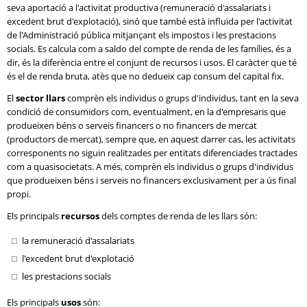
seva aportació a l'activitat productiva (remuneració d'assalariats i
excedent brut d'explotació), sinó que també està influïda per l'activitat
de l'Administració pública mitjançant els impostos i les prestacions
socials. Es calcula com a saldo del compte de renda de les famílies, és a
dir, és la diferència entre el conjunt de recursos i usos. El caràcter que té
és el de renda bruta, atès que no dedueix cap consum del capital fix.
El
sector llars
comprèn els individus o grups d'individus, tant en la seva
condició de consumidors com, eventualment, en la d'empresaris que
produeixen béns o serveis financers o no financers de mercat
(productors de mercat), sempre que, en aquest darrer cas, les activitats
corresponents no siguin realitzades per entitats diferenciades tractades
com a quasisocietats. A més, comprèn els individus o grups d'individus
que produeixen béns i serveis no financers exclusivament per a ús final
propi.
Els principals
recursos
dels comptes de renda de les llars són:
la remuneració d'assalariats
l'excedent brut d'explotació
les prestacions socials
Els principals
usos
són: