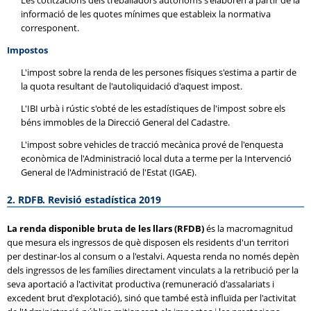
Les cotitzacions dels treballadors autònoms s'elaboren a partir de la
informació de les quotes mínimes que estableix la normativa
corresponent.
Impostos
L'impost sobre la renda de les persones físiques s'estima a partir de
la quota resultant de l'autoliquidació d'aquest impost.
L'IBI urbà i rústic s'obté de les estadístiques de l'impost sobre els
béns immobles de la Direcció General del Cadastre.
L'impost sobre vehicles de tracció mecànica prové de l'enquesta
econòmica de l'Administració local duta a terme per la Intervenció
General de l'Administració de l'Estat (IGAE).
2. RDFB. Revisió estadística 2019
La renda disponible bruta de les llars (RFDB)
és la macromagnitud
que mesura els ingressos de què disposen els residents d'un territori
per destinar-los al consum o a l'estalvi. Aquesta renda no només depèn
dels ingressos de les famílies directament vinculats a la retribució per la
seva aportació a l'activitat productiva (remuneració d'assalariats i
excedent brut d'explotació), sinó que també està influïda per l'activitat