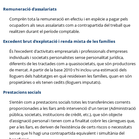
Remuneració d'assalariats
Comprèn tota la remuneració en efectiu i en espècie a pagar pels
ocupadors als seus assalariats com a contrapartida del treball que
realitzen durant el període comptable.
Excedent brut d'explotació i renda mixta de les famílies
És l'excedent d'activitats empresarials i professionals d'empreses
individuals i societats personalistes sense personalitat jurídica,
diferents de les tractades com a quasisocietats, que són productores
de mercat. A partir de la base 2010 s'hi inclou una estimació dels
lloguers dels habitatges en què resideixen les famílies, quan en són
propietàries o els tenen cedits (lloguers imputats).
Prestacions socials
S'entén com a prestacions socials totes les transferències corrents
proporcionades a les llars amb intervenció d'un tercer (Administració
pública, societats, institucions de crèdit, etc.), que són objecte
d'assignació personal i tenen com a finalitat cobrir les càrregues que,
per a les llars, es deriven de l'existència de certs riscos o necessitats
sense que hi hagi una contrapartida equivalent i simultània del