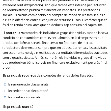
seva aportació a l'activitat productiva (remuneració d'assalariats i
excedent brut d'explotació), sinó que també està influïda per l'activitat
de l'Administració pública mitjançant els impostos i les prestacions
socials. Es calcula com a saldo del compte de renda de les famílies, és a
dir, és la diferència entre el conjunt de recursos i usos. El caràcter que té
és el de renda bruta, atès que no dedueix cap consum del capital fix.
El
sector llars
comprèn els individus o grups d'individus, tant en la seva
condició de consumidors com, eventualment, en la d'empresaris que
produeixen béns o serveis financers o no financers de mercat
(productors de mercat), sempre que, en aquest darrer cas, les activitats
corresponents no siguin realitzades per entitats diferenciades tractades
com a quasisocietats. A més, comprèn els individus o grups d'individus
que produeixen béns i serveis no financers exclusivament per a ús final
propi.
Els principals
recursos
dels comptes de renda de les llars són:
la remuneració d'assalariats
l'excedent brut d'explotació
les prestacions socials
Els principals
usos
són: