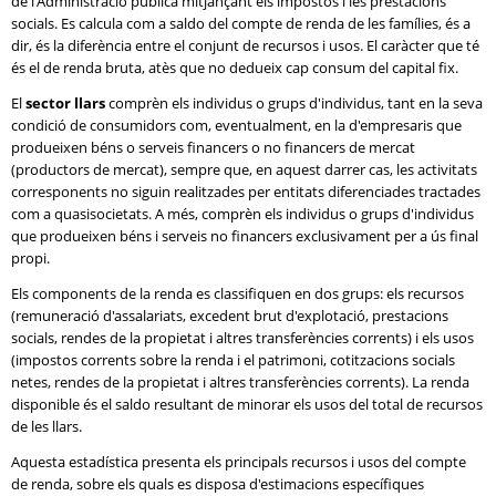
de l'Administració pública mitjançant els impostos i les prestacions
socials. Es calcula com a saldo del compte de renda de les famílies, és a
dir, és la diferència entre el conjunt de recursos i usos. El caràcter que té
és el de renda bruta, atès que no dedueix cap consum del capital fix.
El
sector llars
comprèn els individus o grups d'individus, tant en la seva
condició de consumidors com, eventualment, en la d'empresaris que
produeixen béns o serveis financers o no financers de mercat
(productors de mercat), sempre que, en aquest darrer cas, les activitats
corresponents no siguin realitzades per entitats diferenciades tractades
com a quasisocietats. A més, comprèn els individus o grups d'individus
que produeixen béns i serveis no financers exclusivament per a ús final
propi.
Els components de la renda es classifiquen en dos grups: els recursos
(remuneració d'assalariats, excedent brut d'explotació, prestacions
socials, rendes de la propietat i altres transferències corrents) i els usos
(impostos corrents sobre la renda i el patrimoni, cotitzacions socials
netes, rendes de la propietat i altres transferències corrents). La renda
disponible és el saldo resultant de minorar els usos del total de recursos
de les llars.
Aquesta estadística presenta els principals recursos i usos del compte
de renda, sobre els quals es disposa d'estimacions específiques