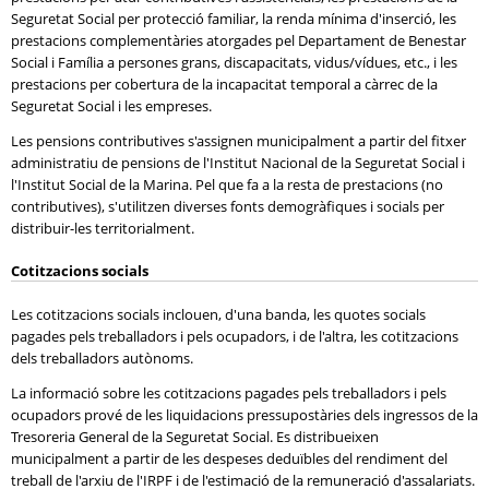
Seguretat Social per protecció familiar, la renda mínima d'inserció, les
prestacions complementàries atorgades pel Departament de Benestar
Social i Família a persones grans, discapacitats, vidus/vídues, etc., i les
prestacions per cobertura de la incapacitat temporal a càrrec de la
Seguretat Social i les empreses.
Les pensions contributives s'assignen municipalment a partir del fitxer
administratiu de pensions de l'Institut Nacional de la Seguretat Social i
l'Institut Social de la Marina. Pel que fa a la resta de prestacions (no
contributives), s'utilitzen diverses fonts demogràfiques i socials per
distribuir-les territorialment.
Cotitzacions socials
Les cotitzacions socials inclouen, d'una banda, les quotes socials
pagades pels treballadors i pels ocupadors, i de l'altra, les cotitzacions
dels treballadors autònoms.
La informació sobre les cotitzacions pagades pels treballadors i pels
ocupadors prové de les liquidacions pressupostàries dels ingressos de la
Tresoreria General de la Seguretat Social. Es distribueixen
municipalment a partir de les despeses deduïbles del rendiment del
treball de l'arxiu de l'IRPF i de l'estimació de la remuneració d'assalariats.