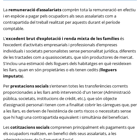
La
remuneració d'assalariats
comprèn tota la remuneració en efectiu
i en espècie a pagar pels ocupadors als seus assalariats com a
contrapartida del treball realitzat per aquests durant el període
comptable.
L'
excedent brut d'explotació i renda mixta de les famílies
és
l'excedent d'activitats empresarials i professionals d'empreses
individuals i societats personalistes sense personalitat jurídica, diferents
de les tractades com a quasisocietats, que són productores de mercat.
S'inclou una estimació dels lloguers dels habitatges en què resideixen
les llars, quan en són propietàries o els tenen cedits (
lloguers
imputats
).
Per
prestacions socials
s'entenen totes les transferències corrents
proporcionades a les llars amb intervenció d'un tercer (Administració
pública, societats, institucions de crèdit, etc.), que són objecte
d'assignació personal i tenen com a finalitat cobrir les càrregues que, per
a les llars, es deriven de l'existència de certs riscos o necessitats sense
que hi hagi una contrapartida equivalent i simultània del beneficiari.
Les
cotitzacions socials
comprenen principalment els pagaments que
els ocupadors realitzen, en benefici dels seus assalariats, a les
administracions de la Seguretat Social.