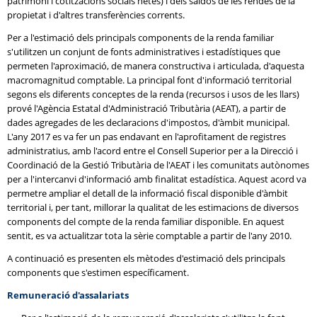
patrimoni i cotitzacions socials netes) i dels saldos de les rendes de la
propietat i d'altres transferències corrents.
Per a l'estimació dels principals components de la renda familiar
s'utilitzen un conjunt de fonts administratives i estadístiques que
permeten l'aproximació, de manera constructiva i articulada, d'aquesta
macromagnitud comptable. La principal font d'informació territorial
segons els diferents conceptes de la renda (recursos i usos de les llars)
prové l'Agència Estatal d'Administració Tributària (AEAT), a partir de
dades agregades de les declaracions d'impostos, d'àmbit municipal.
L'any 2017 es va fer un pas endavant en l'aprofitament de registres
administratius, amb l'acord entre el Consell Superior per a la Direcció i
Coordinació de la Gestió Tributària de l'AEAT i les comunitats autònomes
per a l'intercanvi d'informació amb finalitat estadística. Aquest acord va
permetre ampliar el detall de la informació fiscal disponible d'àmbit
territorial i, per tant, millorar la qualitat de les estimacions de diversos
components del compte de la renda familiar disponible. En aquest
sentit, es va actualitzar tota la sèrie comptable a partir de l'any 2010.
A continuació es presenten els mètodes d'estimació dels principals
components que s'estimen específicament.
Remuneració d'assalariats