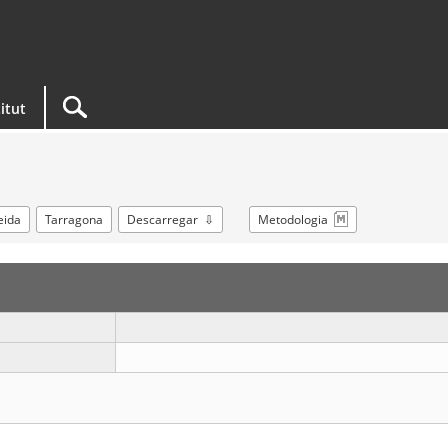
titut
eida
Tarragona
Descarregar
Metodologia