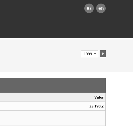
es
en
Valor
33.190,2