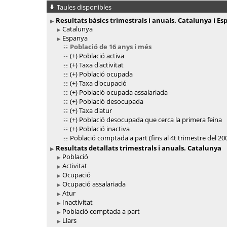
Taules disponibles
Resultats bàsics trimestrals i anuals. Catalunya i E
Catalunya
Espanya
Població de 16 anys i més
(+)
Població activa
(+)
Taxa d'activitat
(+)
Població ocupada
(+)
Taxa d'ocupació
(+)
Població ocupada assalariada
(+)
Població desocupada
(+)
Taxa d'atur
(+)
Població desocupada que cerca la primera feina
(+)
Població inactiva
Població comptada a part (fins al 4t trimestre del 20
Resultats detallats trimestrals i anuals. Catalunya
Població
Activitat
Ocupació
Ocupació assalariada
Atur
Inactivitat
Població comptada a part
Llars