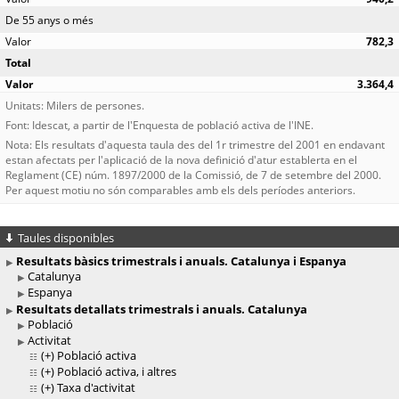
De 55 anys o més
782,3
Total
3.364,4
Unitats: Milers de persones.
Font: Idescat, a partir de l'Enquesta de població activa de l'INE.
Nota: Els resultats d'aquesta taula des del 1r trimestre del 2001 en endavant
estan afectats per l'aplicació de la nova definició d'atur establerta en el
Reglament (CE) núm. 1897/2000 de la Comissió, de 7 de setembre del 2000.
Per aquest motiu no són comparables amb els dels períodes anteriors.
Taules disponibles
Resultats bàsics trimestrals i anuals. Catalunya i Espanya
Catalunya
Espanya
Resultats detallats trimestrals i anuals. Catalunya
Població
Activitat
(+)
Població activa
(+)
Població activa, i altres
(+)
Taxa d'activitat