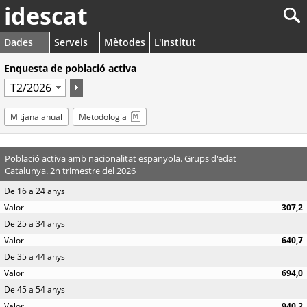
idescat
Dades
Serveis
Mètodes
L'Institut
Enquesta de població activa
Mitjana anual
Metodologia
Població activa amb nacionalitat espanyola. Grups d'edat
Catalunya. 2n trimestre del 2026
De 16 a 24 anys
307,2
De 25 a 34 anys
640,7
De 35 a 44 anys
694,0
De 45 a 54 anys
940,2