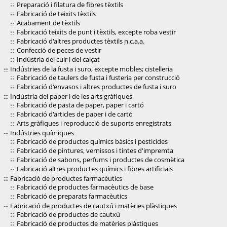
Preparació i filatura de fibres tèxtils
Fabricació de teixits tèxtils
Acabament de tèxtils
Fabricació teixits de punt i tèxtils, excepte roba vestir
Fabricació d'altres productes tèxtils
n.c.a.a.
Confecció de peces de vestir
Indústria del cuir i del calçat
Indústries de la fusta i suro, excepte mobles; cistelleria
Fabricació de taulers de fusta i fusteria per construcció
Fabricació d'envasos i altres productes de fusta i suro
Indústria del paper i de les arts gràfiques
Fabricació de pasta de paper, paper i cartó
Fabricació d'articles de paper i de cartó
Arts gràfiques i reproducció de suports enregistrats
Indústries químiques
Fabricació de productes químics bàsics i pesticides
Fabricació de pintures, vernissos i tintes d'impremta
Fabricació de sabons, perfums i productes de cosmètica
Fabricació altres productes químics i fibres artificials
Fabricació de productes farmacèutics
Fabricació de productes farmacèutics de base
Fabricació de preparats farmacèutics
Fabricació de productes de cautxú i matèries plàstiques
Fabricació de productes de cautxú
Fabricació de productes de matèries plàstiques