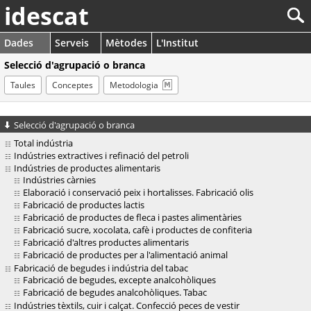
idescat
Dades
Serveis
Mètodes
L'Institut
Selecció d'agrupació o branca
Taules
Conceptes
Metodologia
Selecció d'agrupació o branca
Total indústria
Indústries extractives i refinació del petroli
Indústries de productes alimentaris
Indústries càrnies
Elaboració i conservació peix i hortalisses. Fabricació olis
Fabricació de productes lactis
Fabricació de productes de fleca i pastes alimentàries
Fabricació sucre, xocolata, cafè i productes de confiteria
Fabricació d'altres productes alimentaris
Fabricació de productes per a l'alimentació animal
Fabricació de begudes i indústria del tabac
Fabricació de begudes, excepte analcohòliques
Fabricació de begudes analcohòliques. Tabac
Indústries tèxtils, cuir i calçat. Confecció peces de vestir