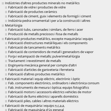
Indústries d'altres productes minerals no metàl·lics
Fabricació de vidre i productes de vidre
Fabricació de productes ceràmics
Fabricació de ciment, guix i elements de formigó i ciment
Indústria pedra ornamental i per a la construcció i altres
Metal·lúrgia
Fabricació tubs, canonades i similars, de ferro i acer
Producció de metalls preciosos i fosa de metalls
Fabricació productes metàl·lics, excepte maquinària i equips
Fabricació d'estructures metàl·liques i els components
Fabricació de tancaments metàl·lics
Fabricació de contenidors de metall i generadors de vapor
Forja i estampació de metalls; pulverimetal·lúrgia
Tractament i revestiment de metalls
Enginyeria mecànica general per compte d'altri
Fabricació d'articles de ganiveteria i ferreteria
Fabricació d'altres productes metàl·lics
Fabricació material i equip elèctric, electrònic i òptic
Fab. components electrònics, ordinadors i electrònica consum
Fab. instruments de mesura i òptica; equips fotogràfics
Fabricació motors i accessoris elèctrics vehicles de motor
Fabricació de llums elèctrics i aparells domèstics
Fabricació piles, cables i altres materials elèctrics
Fabricació de maquinària i equips
n.c.a.a.
Fabricació de maquinària d'ús general