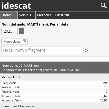
idescat
Dades
Serveis
Mètodes
L'Institut
Nom del nadó: MARTÍ (nen). Per àmbits
Metodologia
Nom del nadó: MARTÍ (nen)
Per àmbits del Pla territorial general de Catalunya. 2025
Metropolità
194
15
9
5,67
10,97
Comarques Gironines