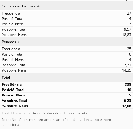
Comarques Centrals
27
4
3
9,57
18,85
Penedès
25
6
4
7,31
14,35
Total
338
10
5
6,23
12,06
Font: Idescat, a partir de l'estadística de naixements.
Nota: Només es mostren àmbits amb 4 o més nadons amb el nom
seleccionat.