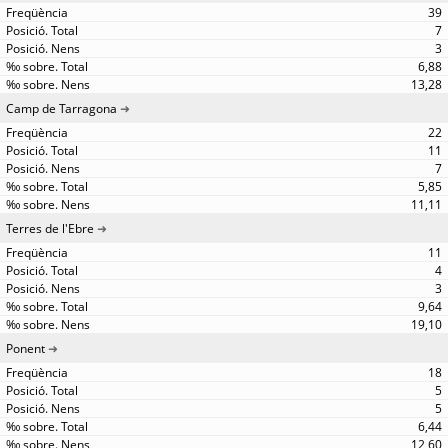
39
7
3
6,88
13,28
Camp de Tarragona
22
11
7
5,85
11,11
Terres de l'Ebre
11
4
3
9,64
19,10
Ponent
18
5
5
6,44
12,60