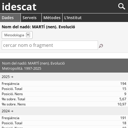
idescat
Dades
Serveis
Mètodes
L'Institut
Nom del nadó: MARTÍ (nen). Evolució
Metodologia
Nom del nadó: MARTÍ (nen). Evolució
Metropolità. 1997-2025
2025
194
15
9
5,67
10,97
2024
191
18