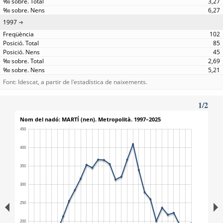
3,27
6,27
1997
102
85
45
2,69
5,21
Font: Idescat, a partir de l'estadística de naixements.