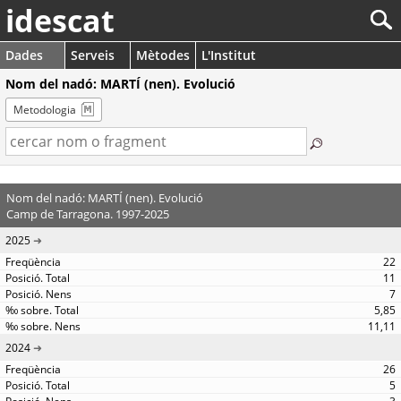
idescat
Dades
Serveis
Mètodes
L'Institut
Nom del nadó: MARTÍ (nen). Evolució
Metodologia
Nom del nadó: MARTÍ (nen). Evolució
Camp de Tarragona. 1997-2025
2025
22
11
7
5,85
11,11
2024
26
5