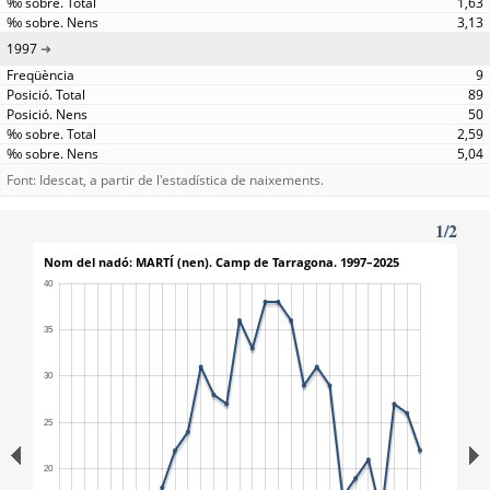
1,63
3,13
1997
9
89
50
2,59
5,04
Font: Idescat, a partir de l'estadística de naixements.