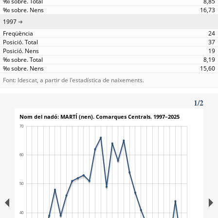
8,85
16,73
1997
24
37
19
8,19
15,60
Font: Idescat, a partir de l'estadística de naixements.