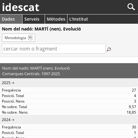
idescat
Dades
Serveis
Mètodes
L'Institut
Nom del nadó: MARTÍ (nen). Evolució
Metodologia
Nom del nadó: MARTÍ (nen). Evolució
Comarques Centrals. 1997-2025
2025
27
4
3
9,57
18,85
2024
30
1