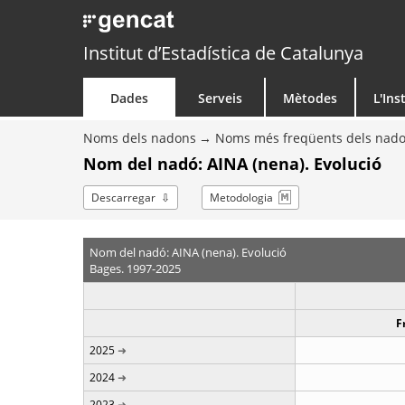
Institut d’Estadística de Catalunya
Dades
Serveis
Mètodes
L'Ins
Noms dels nadons
Noms més freqüents dels nad
Nom del nadó: AINA (nena). Evolució
Descarregar
Metodologia
Nom del nadó: AINA (nena). Evolució
Bages. 1997-2025
F
2025
2024
2023