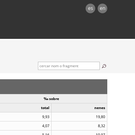
es
en
‰ sobre
total
nenes
9,93
19,80
4,07
8,32
5,16
10,97