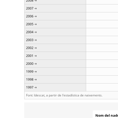
2008
2007
2006
2005
2004
2003
2002
2001
2000
1999
1998
1997
Font: Idescat, a partir de l'estadística de naixements.