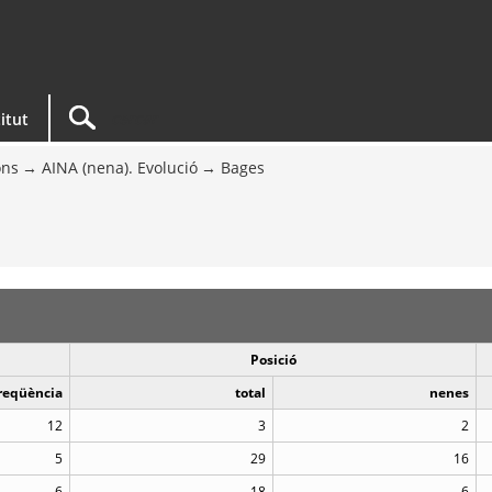
titut
ons
AINA (nena). Evolució
Bages
Posició
reqüència
total
nenes
12
3
2
5
29
16
6
18
6