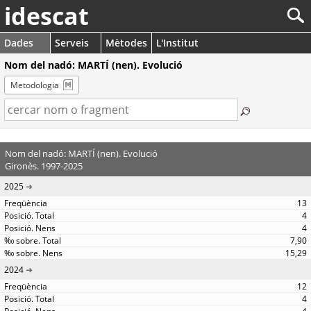
idescat
Dades
Serveis
Mètodes
L'Institut
Nom del nadó: MARTÍ (nen). Evolució
Metodologia
Nom del nadó: MARTÍ (nen). Evolució
Gironès. 1997-2025
2025
13
4
4
7,90
15,29
2024
12
4