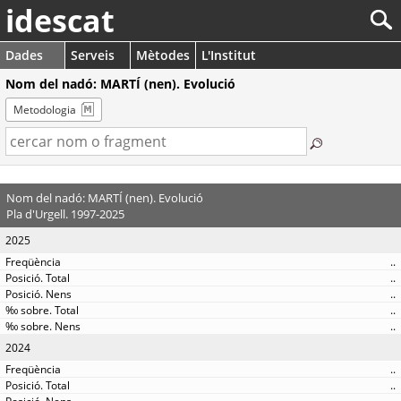
idescat
Dades
Serveis
Mètodes
L'Institut
Nom del nadó: MARTÍ (nen). Evolució
Metodologia
Nom del nadó: MARTÍ (nen). Evolució
Pla d'Urgell. 1997-2025
2025
..
..
..
..
..
2024
..
..