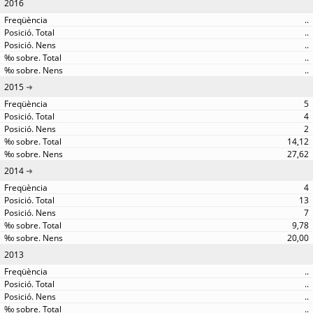
2016
..
..
..
..
..
2015
5
4
2
14,12
27,62
2014
4
13
7
9,78
20,00
2013
..
..
..
..