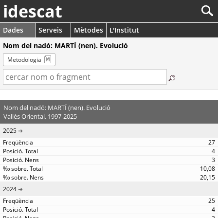
idescat
Dades
Serveis
Mètodes
L'Institut
Nom del nadó: MARTÍ (nen). Evolució
Metodologia
Nom del nadó: MARTÍ (nen). Evolució
Vallès Oriental. 1997-2025
2025
27
4
3
10,08
20,15
2024
25
4