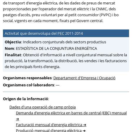
de transport d'energia elèctrica, de les dades de preus de mercat
proporcionades per l'operador del mercat elèctric i la CNMC, dels
peatges d'accés, preu voluntari per al petit consumidor (PVPC) i bo
social, vigents en cada moment, fixats pel Govern central.
Activitat que desenvolupa del
PEC
2011-2014
Objectiu
: Indicadors conjunturals dels sectors productius
Nom
: ESTADÍSTICA DE LA CONJUNTURA ENERGÈTICA
Finalitat
: Obtenció d'informació a nivell conjuntural mensual sobre la
producció, la transformació, la distribució, les vendes i les facturacions
de les principals fonts d'energia.
Organismes responsables
:
Departament d'Empresa i Ocupació
Organismes col·laboradors
: —
Origen de la informació
:
Dades d'una operació de camp pròpia
Demanda d'energia elèctrica en barres de central (EBC) mensual
Facturació mensual d'energia elèctrica
Producció mensual d'energia elèctrica