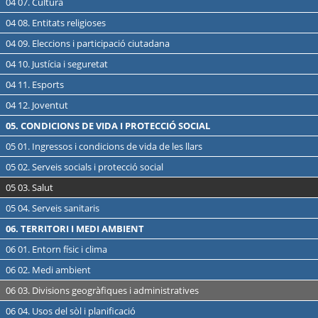
04 07. Cultura
04 08. Entitats religioses
04 09. Eleccions i participació ciutadana
04 10. Justícia i seguretat
04 11. Esports
04 12. Joventut
05. CONDICIONS DE VIDA I PROTECCIÓ SOCIAL
05 01. Ingressos i condicions de vida de les llars
05 02. Serveis socials i protecció social
05 03. Salut
05 04. Serveis sanitaris
06. TERRITORI I MEDI AMBIENT
06 01. Entorn físic i clima
06 02. Medi ambient
06 03. Divisions geogràfiques i administratives
06 04. Usos del sòl i planificació