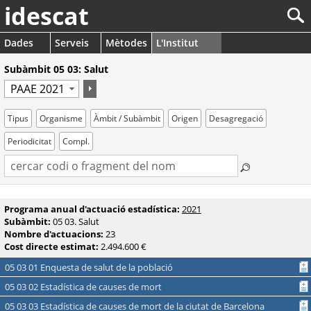
idescat
Dades
Serveis
Mètodes
L'Institut
Subàmbit 05 03: Salut
Tipus
Organisme
Àmbit / Subàmbit
Origen
Desagregació
Periodicitat
Compl.
Programa anual d'actuació estadística:
2021
Subàmbit:
05 03. Salut
Nombre d'actuacions:
23
Cost directe estimat:
2.494.600 €
05 03 01 Enquesta de salut de la població
05 03 02 Estadística de causes de mort
05 03 03 Estadística de causes de mort de la ciutat de Barcelona