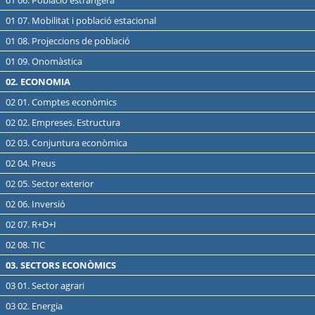
01 06. Població estrangera
01 07. Mobilitat i població estacional
01 08. Projeccions de població
01 09. Onomàstica
02. ECONOMIA
02 01. Comptes econòmics
02 02. Empreses. Estructura
02 03. Conjuntura econòmica
02 04. Preus
02 05. Sector exterior
02 06. Inversió
02 07. R+D+I
02 08. TIC
03. SECTORS ECONÒMICS
03 01. Sector agrari
03 02. Energia