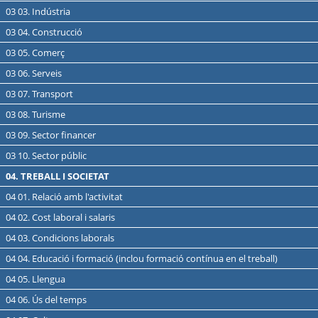
03 03. Indústria
03 04. Construcció
03 05. Comerç
03 06. Serveis
03 07. Transport
03 08. Turisme
03 09. Sector financer
03 10. Sector públic
04. TREBALL I SOCIETAT
04 01. Relació amb l'activitat
04 02. Cost laboral i salaris
04 03. Condicions laborals
04 04. Educació i formació (inclou formació contínua en el treball)
04 05. Llengua
04 06. Ús del temps