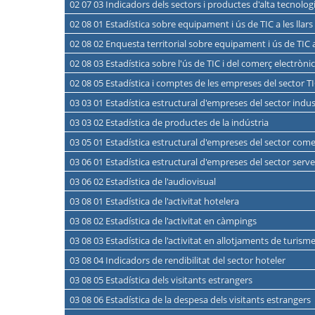
02 07 03 Indicadors dels sectors i productes d'alta tecnolog
02 08 01 Estadística sobre equipament i ús de TIC a les llars
02 08 02 Enquesta territorial sobre equipament i ús de TIC a 
02 08 03 Estadística sobre l'ús de TIC i del comerç electròn
02 08 05 Estadística i comptes de les empreses del sector T
03 03 01 Estadística estructural d'empreses del sector indus
03 03 02 Estadística de productes de la indústria
03 05 01 Estadística estructural d'empreses del sector com
03 06 01 Estadística estructural d'empreses del sector serve
03 06 02 Estadística de l'audiovisual
03 08 01 Estadística de l'activitat hotelera
03 08 02 Estadística de l'activitat en càmpings
03 08 03 Estadística de l'activitat en allotjaments de turisme
03 08 04 Indicadors de rendibilitat del sector hoteler
03 08 05 Estadística dels visitants estrangers
03 08 06 Estadística de la despesa dels visitants estrangers