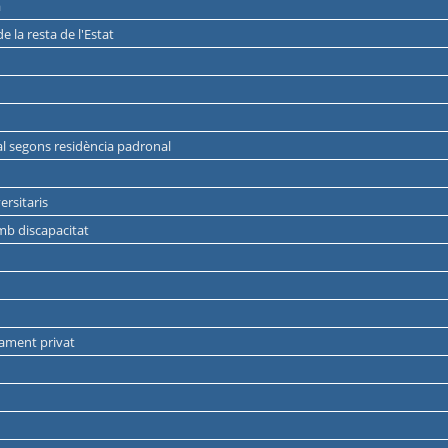
a
e la resta de l'Estat
ocial segons residència padronal
ersitaris
amb discapacitat
yament privat