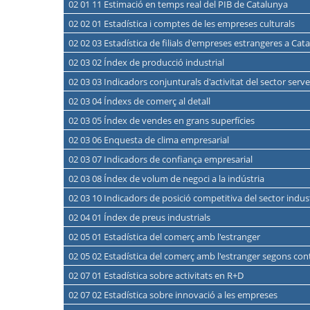
02 01 11 Estimació en temps real del PIB de Catalunya
02 02 01 Estadística i comptes de les empreses culturals
02 02 03 Estadística de filials d'empreses estrangeres a Cat
02 03 02 Índex de producció industrial
02 03 03 Indicadors conjunturals d'activitat del sector serve
02 03 04 Índexs de comerç al detall
02 03 05 Índex de vendes en grans superfícies
02 03 06 Enquesta de clima empresarial
02 03 07 Indicadors de confiança empresarial
02 03 08 Índex de volum de negoci a la indústria
02 03 10 Indicadors de posició competitiva del sector indust
02 04 01 Índex de preus industrials
02 05 01 Estadística del comerç amb l'estranger
02 05 02 Estadística del comerç amb l'estranger segons con
02 07 01 Estadística sobre activitats en R+D
02 07 02 Estadística sobre innovació a les empreses