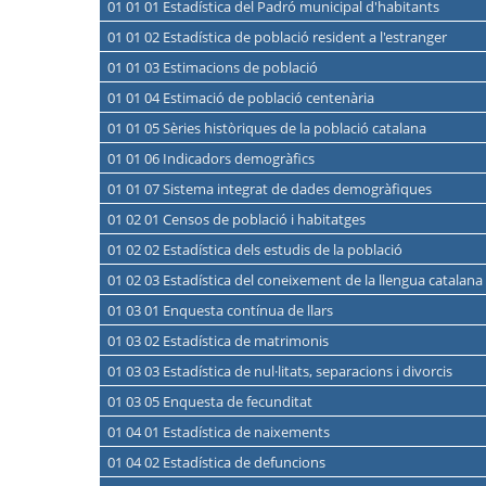
01 01 01 Estadística del Padró municipal d'habitants
01 01 02 Estadística de població resident a l'estranger
01 01 03 Estimacions de població
01 01 04 Estimació de població centenària
01 01 05 Sèries històriques de la població catalana
01 01 06 Indicadors demogràfics
01 01 07 Sistema integrat de dades demogràfiques
01 02 01 Censos de població i habitatges
01 02 02 Estadística dels estudis de la població
01 02 03 Estadística del coneixement de la llengua catalana
01 03 01 Enquesta contínua de llars
01 03 02 Estadística de matrimonis
01 03 03 Estadística de nul·litats, separacions i divorcis
01 03 05 Enquesta de fecunditat
01 04 01 Estadística de naixements
01 04 02 Estadística de defuncions