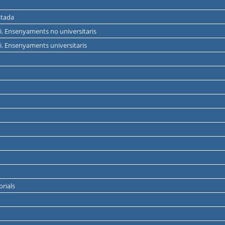
stada
udi. Ensenyaments no universitaris
udi. Ensenyaments universitaris
orials