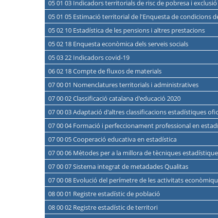
05 01 03 Indicadors territorials de risc de pobresa i exclusió
05 01 05 Estimació territorial de l'Enquesta de condicions d
05 02 10 Estadística de les pensions i altres prestacions
05 02 18 Enquesta econòmica dels serveis socials
05 03 22 Indicadors covid-19
06 02 18 Compte de fluxos de materials
07 00 01 Nomenclatures territorials i administratives
07 00 02 Classificació catalana d'educació 2020
07 00 03 Adaptació d'altres classificacions estadístiques ofic
07 00 04 Formació i perfeccionament professional en estadí
07 00 05 Cooperació educativa en estadística
07 00 06 Mètodes per a la millora de tècniques estadístiqu
07 00 07 Sistema integrat de metadades Qualitas
07 00 08 Evolució del perímetre de les activitats econòmiqu
08 00 01 Registre estadístic de població
08 00 02 Registre estadístic de territori