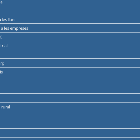
ia
les llars
ic a les empreses
IC
trial
erç
is
 rural