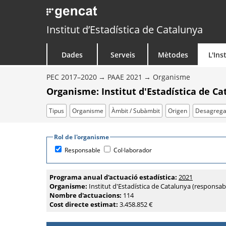
Institut d’Estadística de Catalunya
Dades
Serveis
Mètodes
L'Ins
PEC 2017–2020
PAAE 2021
Organisme
Organisme: Institut d'Estadística de C
Tipus
Organisme
Àmbit / Subàmbit
Origen
Desagrega
Rol de l'organisme
Responsable
Col·laborador
Programa anual d'actuació estadística:
2021
Organisme:
Institut d'Estadística de Catalunya (responsab
Nombre d'actuacions:
114
Cost directe estimat:
3.458.852 €