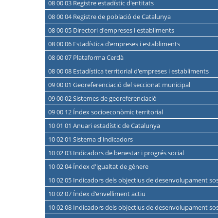
08 00 03 Registre estadístic d'entitats
08 00 04 Registre de població de Catalunya
08 00 05 Directori d'empreses i establiments
08 00 06 Estadística d'empreses i establiments
08 00 07 Plataforma Cerdà
08 00 08 Estadística territorial d'empreses i establiments
09 00 01 Georeferenciació del seccionat municipal
09 00 02 Sistemes de georeferenciació
09 00 12 Índex socioeconòmic territorial
10 01 01 Anuari estadístic de Catalunya
10 02 01 Sistema d'indicadors
10 02 03 Indicadors de benestar i progrés social
10 02 04 Índex d'igualtat de gènere
10 02 05 Indicadors dels objectius de desenvolupament sos
10 02 07 Índex d'envelliment actiu
10 02 08 Indicadors dels objectius de desenvolupament so