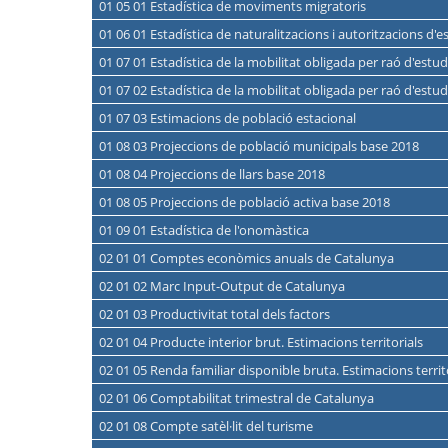
01 05 01 Estadística de moviments migratoris
01 06 01 Estadística de naturalitzacions i autoritzacions d'e
01 07 01 Estadística de la mobilitat obligada per raó d'est
01 07 02 Estadística de la mobilitat obligada per raó d'est
01 07 03 Estimacions de població estacional
01 08 03 Projeccions de població municipals base 2018
01 08 04 Projeccions de llars base 2018
01 08 05 Projeccions de població activa base 2018
01 09 01 Estadística de l'onomàstica
02 01 01 Comptes econòmics anuals de Catalunya
02 01 02 Marc Input-Output de Catalunya
02 01 03 Productivitat total dels factors
02 01 04 Producte interior brut. Estimacions territorials
02 01 05 Renda familiar disponible bruta. Estimacions territ
02 01 06 Comptabilitat trimestral de Catalunya
02 01 08 Compte satèl·lit del turisme