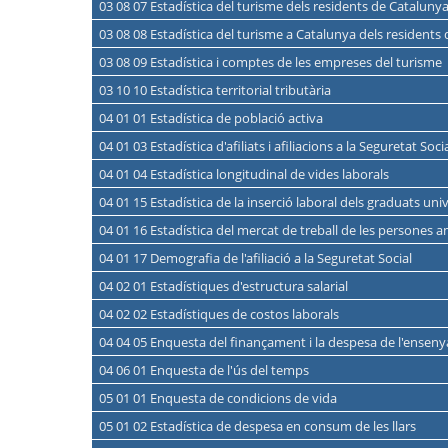
03 08 07 Estadística del turisme dels residents de Cataluny
03 08 08 Estadística del turisme a Catalunya dels residents d
03 08 09 Estadística i comptes de les empreses del turisme
03 10 10 Estadística territorial tributària
04 01 01 Estadística de població activa
04 01 03 Estadística d'afiliats i afiliacions a la Seguretat S
04 01 04 Estadística longitudinal de vides laborals
04 01 15 Estadística de la inserció laboral dels graduats univ
04 01 16 Estadística del mercat de treball de les persones 
04 01 17 Demografia de l'afiliació a la Seguretat Social
04 02 01 Estadístiques d'estructura salarial
04 02 02 Estadístiques de costos laborals
04 04 05 Enquesta del finançament i la despesa de l'ensen
04 06 01 Enquesta de l'ús del temps
05 01 01 Enquesta de condicions de vida
05 01 02 Estadística de despesa en consum de les llars