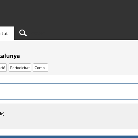
titut
atalunya
ció
Periodicitat
Compl.
le)