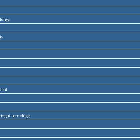
alunya
is
rial
tingut tecnològic