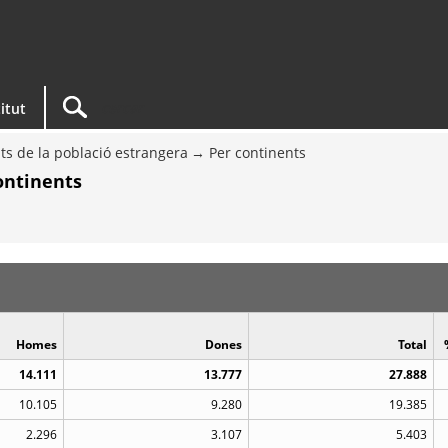
titut
ts de la població estrangera
Per continents
ontinents
Homes
Dones
Total
14.111
13.777
27.888
10.105
9.280
19.385
2.296
3.107
5.403