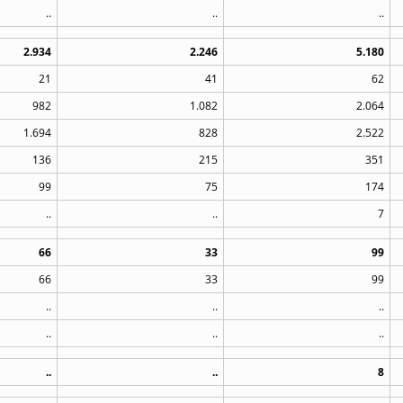
..
..
..
2.934
2.246
5.180
21
41
62
982
1.082
2.064
1.694
828
2.522
136
215
351
99
75
174
..
..
7
66
33
99
66
33
99
..
..
..
..
..
..
..
..
8