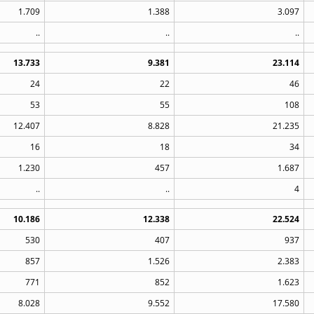
1.709
1.388
3.097
..
..
..
13.733
9.381
23.114
24
22
46
53
55
108
12.407
8.828
21.235
16
18
34
1.230
457
1.687
..
..
4
10.186
12.338
22.524
530
407
937
857
1.526
2.383
771
852
1.623
8.028
9.552
17.580