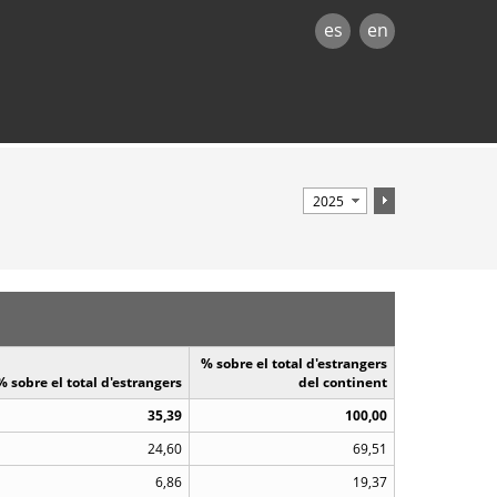
es
en
% sobre el total d'estrangers
% sobre el total d'estrangers
del continent
35,39
100,00
24,60
69,51
6,86
19,37