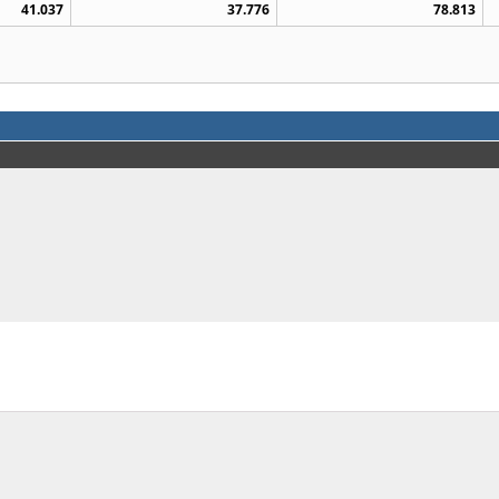
41.037
37.776
78.813