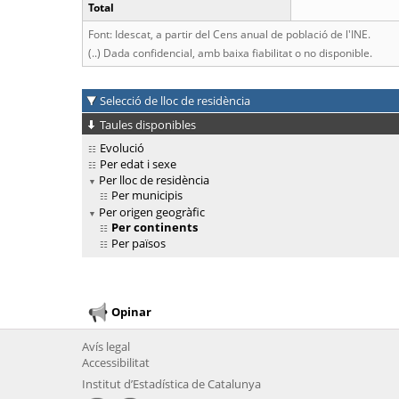
Total
Font: Idescat, a partir del Cens anual de població de l'INE.
(..) Dada confidencial, amb baixa fiabilitat o no disponible.
Selecció de lloc de residència
Taules disponibles
Evolució
Per edat i sexe
Per lloc de residència
Per municipis
Per origen geogràfic
Per continents
Per països
Opinar
Avís legal
Accessibilitat
Institut d’Estadística de Catalunya