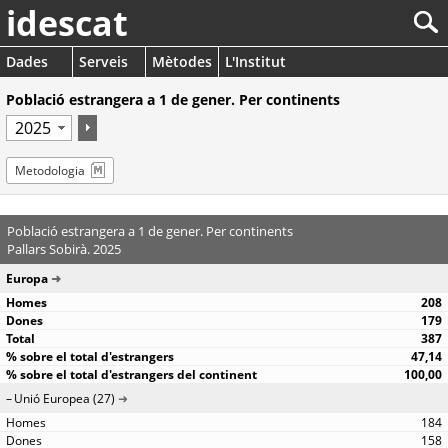
idescat
Dades
Serveis
Mètodes
L'Institut
Població estrangera a 1 de gener. Per continents
Metodologia
Població estrangera a 1 de gener. Per continents
Pallars Sobirà. 2025
Europa
208
179
387
47,14
100,00
Unió Europea (27)
184
158