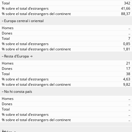
342
41,66
88,37
Europa central i oriental
..
..
7
0,85
1,81
Resta d'Europa
21
17
38
4,63
9,82
No hi consta país
..
..
..
..
..