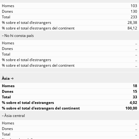
103
130
233
28,38
84,12
No hi consta país
..
..
..
..
..
Àsia
18
15
33
4,02
100,00
Àsia central
..
..
..