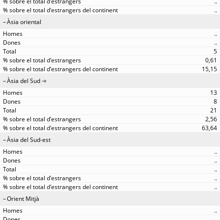
..
..
Àsia oriental
..
..
5
0,61
15,15
Àsia del Sud
13
8
21
2,56
63,64
Àsia del Sud-est
..
..
..
..
..
Orient Mitjà
..
..