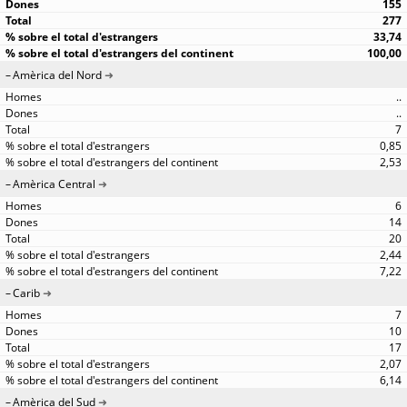
155
277
33,74
100,00
Amèrica del Nord
..
..
7
0,85
2,53
Amèrica Central
6
14
20
2,44
7,22
Carib
7
10
17
2,07
6,14
Amèrica del Sud