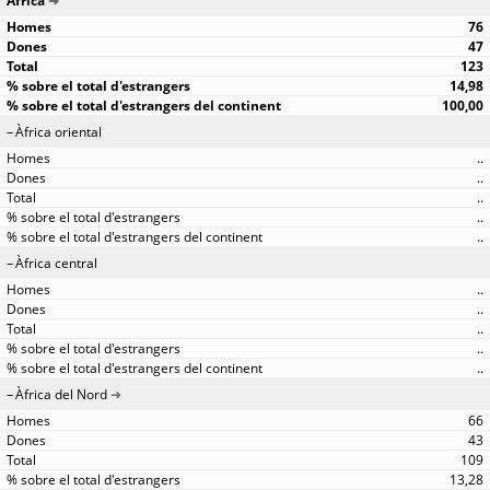
Àfrica
76
47
123
14,98
100,00
Àfrica oriental
..
..
..
..
..
Àfrica central
..
..
..
..
..
Àfrica del Nord
66
43
109
13,28