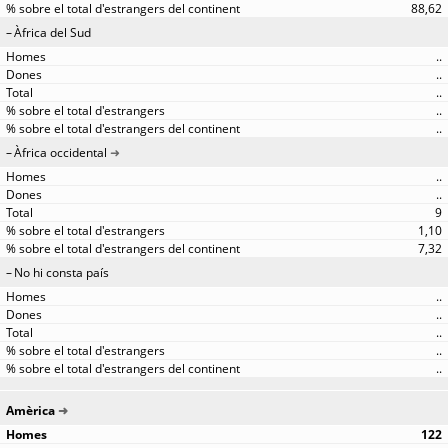
88,62
Àfrica del Sud
..
..
..
..
..
Àfrica occidental
..
..
9
1,10
7,32
No hi consta país
..
..
..
..
..
Amèrica
122