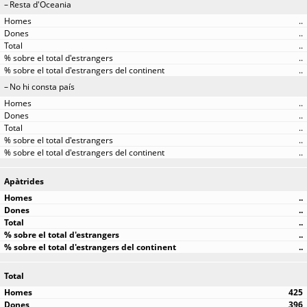
Resta d'Oceania
..
..
..
..
..
No hi consta país
..
..
..
..
..
Apàtrides
..
..
..
..
..
Total
425
396