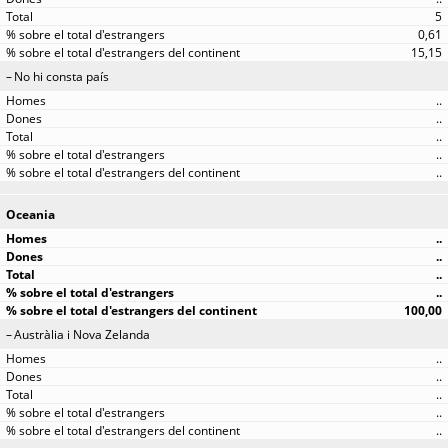
5
0,61
15,15
No hi consta país
..
..
..
..
..
Oceania
..
..
..
..
100,00
Austràlia i Nova Zelanda
..
..
..
..
..