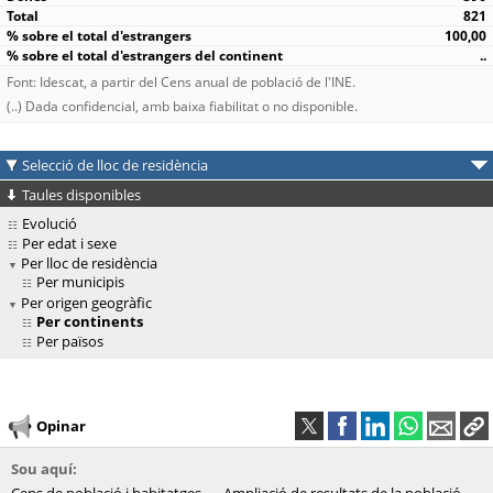
821
100,00
..
Font: Idescat, a partir del Cens anual de població de l'INE.
(..) Dada confidencial, amb baixa fiabilitat o no disponible.
Selecció de lloc de residència
Taules disponibles
Evolució
Per edat i sexe
Per lloc de residència
Per municipis
Per origen geogràfic
Per continents
Per països
Opinar
Sou aquí: