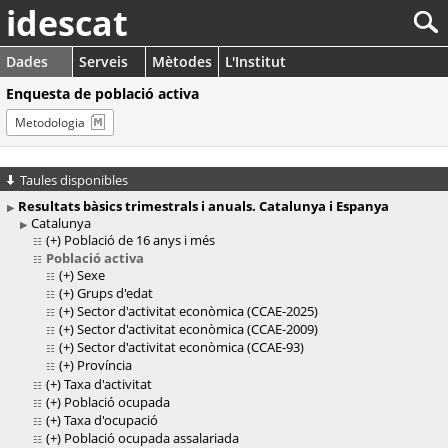
idescat
Dades
Serveis
Mètodes
L'Institut
Enquesta de població activa
Metodologia
Taules disponibles
Resultats bàsics trimestrals i anuals. Catalunya i Espanya
Catalunya
(+)
Població de 16 anys i més
Població activa
(+)
Sexe
(+)
Grups d'edat
(+)
Sector d'activitat econòmica (CCAE-2025)
(+)
Sector d'activitat econòmica (CCAE-2009)
(+)
Sector d'activitat econòmica (CCAE-93)
(+)
Província
(+)
Taxa d'activitat
(+)
Població ocupada
(+)
Taxa d'ocupació
(+)
Població ocupada assalariada