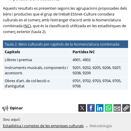
Aquests resultats es presenten segons les agrupacions proposades dels
béns i productes que el grup de treball ESSnet-Culture considera
culturals en el comerç amb l'estranger d'acord amb la Nomenclatura
combinada (
NC
), que és la classificació utilitzada en les estadístiques de
comerç exterior (taula 2).
Taula 2. Béns culturals per capítols de la Nomenclatura combinada
Capítols
Partides
NC
Llibres i premsa
4901, 4902
Instruments musicals, components i
9201, 9202, 9205, 9206, 9207,
accessoris
9208, 9209
Obres d'art, de col·lecció o
9701, 9702, 9703, 9704, 9705,
d'antiguitat
9706
Opinar
Sou aquí:
Estadística i comptes de les empreses culturals
Metodologia