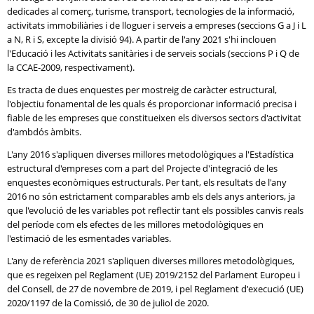
dedicades al comerç, turisme, transport, tecnologies de la informació,
activitats immobiliàries i de lloguer i serveis a empreses (seccions G a J i L
a N, R i S, excepte la divisió 94). A partir de l'any 2021 s'hi inclouen
l'Educació i les Activitats sanitàries i de serveis socials (seccions P i Q de
la CCAE-2009, respectivament).
Es tracta de dues enquestes per mostreig de caràcter estructural,
l'objectiu fonamental de les quals és proporcionar informació precisa i
fiable de les empreses que constitueixen els diversos sectors d'activitat
d'ambdós àmbits.
L'any 2016 s'apliquen diverses millores metodològiques a l'Estadística
estructural d'empreses com a part del Projecte d'integració de les
enquestes econòmiques estructurals. Per tant, els resultats de l'any
2016 no són estrictament comparables amb els dels anys anteriors, ja
que l'evolució de les variables pot reflectir tant els possibles canvis reals
del període com els efectes de les millores metodològiques en
l'estimació de les esmentades variables.
L'any de referència 2021 s'apliquen diverses millores metodològiques,
que es regeixen pel Reglament (UE) 2019/2152 del Parlament Europeu i
del Consell, de 27 de novembre de 2019, i pel Reglament d'execució (UE)
2020/1197 de la Comissió, de 30 de juliol de 2020.