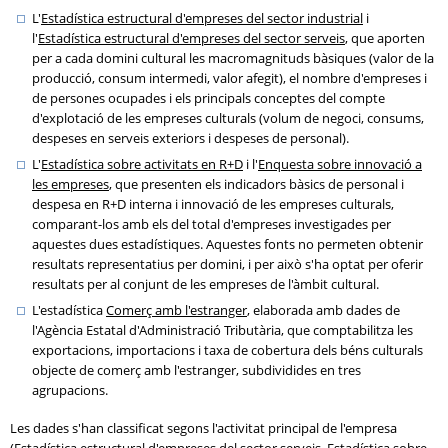
L'
Estadística estructural d'empreses del sector industrial
i
l'
Estadística estructural d'empreses del sector serveis
, que aporten
per a cada domini cultural les macromagnituds bàsiques (valor de la
producció, consum intermedi, valor afegit), el nombre d'empreses i
de persones ocupades i els principals conceptes del compte
d'explotació de les empreses culturals (volum de negoci, consums,
despeses en serveis exteriors i despeses de personal).
L'
Estadística sobre activitats en R+D
i l'
Enquesta sobre innovació a
les empreses
, que presenten els indicadors bàsics de personal i
despesa en R+D interna i innovació de les empreses culturals,
comparant-los amb els del total d'empreses investigades per
aquestes dues estadístiques. Aquestes fonts no permeten obtenir
resultats representatius per domini, i per això s'ha optat per oferir
resultats per al conjunt de les empreses de l'àmbit cultural.
L'estadística
Comerç amb l'estranger
, elaborada amb dades de
l'Agència Estatal d'Administració Tributària, que comptabilitza les
exportacions, importacions i taxa de cobertura dels béns culturals
objecte de comerç amb l'estranger, subdividides en tres
agrupacions.
Les dades s'han classificat segons l'activitat principal de l'empresa