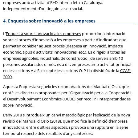
empreses amb activitat d'R+D interna feta a Catalunya,
independentment d'on tinguin la seu social.
4. Enquesta sobre innovació a les empreses
L'
Enquesta sobre innovació a les empreses
proporciona informació
sobre el procés d'innovació a les empreses a partir d'indicadors que
permeten conèixer aquest procés (despesa en innovació, impacte
econòmic, tipus d'activitats innovadores, etc.). Es dirigeix a totes les
empreses agrícoles, industrials, de construcció i de serveis amb 10
persones assalariades o més, és a dir, empreses amb activitat principal
en les seccions A a S, excepte les seccions O, P i la divisió 94 de la
CCAE-
2009
.
Aquesta Enquesta segueix les recomanacions del Manual d'Oslo, que
conté les directrius proposades per l'Organització per a la Cooperació i
el Desenvolupament Econòmics (OCDE) per recollir i interpretar dades
sobre innovació.
L'any 2018 s'introdueix un canvi metodològic per l'aplicació de la nova
revisió del Manual d'Oslo (2018), que modifica la definició d'empresa
innovadora, entre d'altres aspectes, i provoca una ruptura en la sèrie
temporal respecte dels resultats d'anys anteriors.