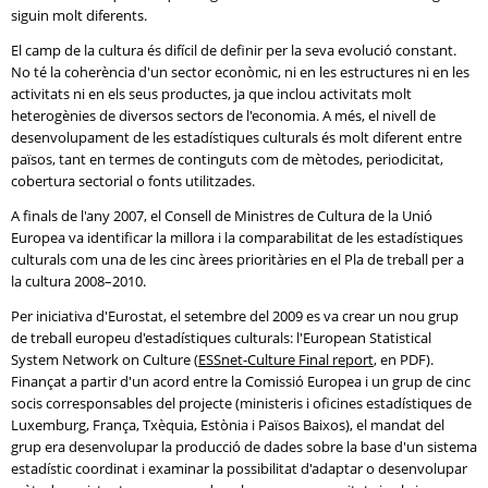
siguin molt diferents.
El camp de la cultura és difícil de definir per la seva evolució constant.
No té la coherència d'un sector econòmic, ni en les estructures ni en les
activitats ni en els seus productes, ja que inclou activitats molt
heterogènies de diversos sectors de l'economia. A més, el nivell de
desenvolupament de les estadístiques culturals és molt diferent entre
països, tant en termes de continguts com de mètodes, periodicitat,
cobertura sectorial o fonts utilitzades.
A finals de l'any 2007, el Consell de Ministres de Cultura de la Unió
Europea va identificar la millora i la comparabilitat de les estadístiques
culturals com una de les cinc àrees prioritàries en el Pla de treball per a
la cultura 2008–2010.
Per iniciativa d'Eurostat, el setembre del 2009 es va crear un nou grup
de treball europeu d'estadístiques culturals: l'European Statistical
System Network on Culture (
ESSnet-Culture Final report
, en PDF).
Finançat a partir d'un acord entre la Comissió Europea i un grup de cinc
socis corresponsables del projecte (ministeris i oficines estadístiques de
Luxemburg, França, Txèquia, Estònia i Països Baixos), el mandat del
grup era desenvolupar la producció de dades sobre la base d'un sistema
estadístic coordinat i examinar la possibilitat d'adaptar o desenvolupar