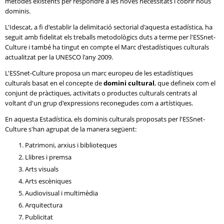
mètodes existents per respondre a les noves necessitats i cobrir nous
dominis.
L'Idescat, a fi d'establir la delimitació sectorial d'aquesta estadística, ha
seguit amb fidelitat els treballs metodològics duts a terme per l'ESSnet-
Culture i també ha tingut en compte el Marc d'estadístiques culturals
actualitzat per la UNESCO l'any 2009.
L'ESSnet-Culture proposa un marc europeu de les estadístiques
culturals basat en el concepte de
domini cultural
, que defineix com el
conjunt de pràctiques, activitats o productes culturals centrats al
voltant d'un grup d'expressions reconegudes com a artístiques.
En aquesta Estadística, els dominis culturals proposats per l'ESSnet-
Culture s'han agrupat de la manera següent:
Patrimoni, arxius i biblioteques
Llibres i premsa
Arts visuals
Arts escèniques
Audiovisual i multimèdia
Arquitectura
Publicitat