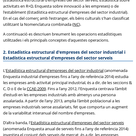
(Estadística estructural d'empreses del sector serveis, Estadística sobre
activitats en R+D, Enquesta sobre innovació a les empreses) o de
l'establiment (Estadística estructural d'empreses del sector industrial).
En el cas del comerç amb l'estranger, els béns culturals s'han classificat
utilitzant la Nomenclatura combinada (
NC
).
A continuació es descriuen breument les operacions estadístiques
utilitzades i els principals conceptes d'aquestes operacions.
2. Estadística estructural d'empreses del sector industrial i
Estadística estructural d'empreses del sector serveis
L'
Estadística estructural d'empreses del sector industrial
(anomenada
Enquesta industrial d'empreses fins a l'any de referència 2014) estudia
les empreses amb activitat principal industrial, és a dir, de les seccions B,
C, D o E de la
CCAE-2009
. Fins a l'any 2012, l'Enquesta centrava l'àmbit
d'estudi en les empreses industrials amb almenys una persona
assalariada. A partir de l'any 2013, amplia l'àmbit poblacional a les
empreses industrials sense assalariats, fet que comporta un augment
de la variabilitat interanual del nombre d'empreses.
D'altra banda, l'
Estadística estructural d'empreses del sector serveis
(anomenada Enquesta anual de serveis fins a l'any de referència 2014)
investiga el conjunt dels serveis de mercat, és a dir, les empreses