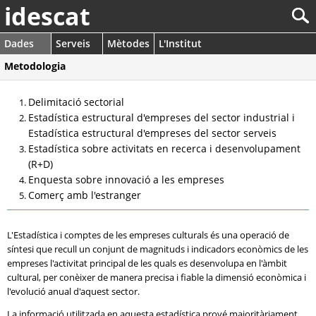
idescat
Dades
Serveis
Mètodes
L'Institut
Metodologia
Delimitació sectorial
Estadística estructural d'empreses del sector industrial i
Estadística estructural d'empreses del sector serveis
Estadística sobre activitats en recerca i desenvolupament
(R+D)
Enquesta sobre innovació a les empreses
Comerç amb l'estranger
L'Estadística i comptes de les empreses culturals és una operació de
síntesi que recull un conjunt de magnituds i indicadors econòmics de les
empreses l'activitat principal de les quals es desenvolupa en l'àmbit
cultural, per conèixer de manera precisa i fiable la dimensió econòmica i
l'evolució anual d'aquest sector.
La informació utilitzada en aquesta estadística prové majoritàriament