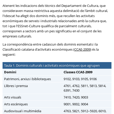
Atenent les indicacions dels tècnics del Departament de Cultura, que
consideraven massa restrictiva aquesta delimitació de l'àmbit cultural,
l'Idescat ha afegit dos dominis més, que recullen les activitats
econòmiques de serveis i industrials relacionades amb la cultura que,
tot i que l'ESSnet-Culture qualifica de parcialment culturals,
corresponen a sectors amb un pes significatiu en el conjunt de les
empreses culturals.
La correspondència entre cadascun dels dominis esmentats i la
Classificació catalana d'activitats econòmiques (
CCAE-2009
) és la
següent:
Taula 1. Dominis culturals i activitats econòmiques que agrupen
Domini
Classes
CCAE-2009
Patrimoni, arxius i biblioteques
9102, 9103, 9105, 9106
Llibres i premsa
4761, 4762, 5811, 5813, 5814,
6391, 7430
Arts visuals
7410, 7420, 9003
Arts escèniques
9001, 9002, 9004
Audiovisual i multimèdia
4763, 5821, 5912–5920, 6010,