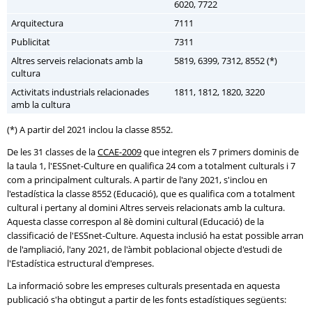
6020, 7722
Arquitectura
7111
Publicitat
7311
Altres serveis relacionats amb la
5819, 6399, 7312, 8552 (*)
cultura
Activitats industrials relacionades
1811, 1812, 1820, 3220
amb la cultura
(*) A partir del 2021 inclou la classe 8552.
De les 31 classes de la
CCAE-2009
que integren els 7 primers dominis de
la taula 1, l'ESSnet-Culture en qualifica 24 com a totalment culturals i 7
com a principalment culturals. A partir de l'any 2021, s'inclou en
l'estadística la classe 8552 (Educació), que es qualifica com a totalment
cultural i pertany al domini Altres serveis relacionats amb la cultura.
Aquesta classe correspon al 8è domini cultural (Educació) de la
classificació de l'ESSnet-Culture. Aquesta inclusió ha estat possible arran
de l'ampliació, l'any 2021, de l'àmbit poblacional objecte d'estudi de
l'Estadística estructural d'empreses.
La informació sobre les empreses culturals presentada en aquesta
publicació s'ha obtingut a partir de les fonts estadístiques següents: