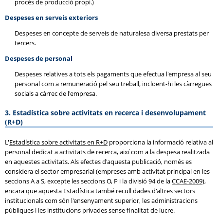
procés de producció propi.)
Despeses en serveis exteriors
Despeses en concepte de serveis de naturalesa diversa prestats per
tercers.
Despeses de personal
Despeses relatives a tots els pagaments que efectua l'empresa al seu
personal com a remuneració pel seu treball, incloent-hi les càrregues
socials a càrrec de l'empresa.
3. Estadística sobre activitats en recerca i desenvolupament
(R+D)
L'
Estadística sobre activitats en R+D
proporciona la informació relativa al
personal dedicat a activitats de recerca, així com a la despesa realitzada
en aquestes activitats. Als efectes d'aquesta publicació, només es
considera el sector empresarial (empreses amb activitat principal en les
seccions A a S, excepte les seccions O, P i la divisió 94 de la
CCAE-2009
),
encara que aquesta Estadística també recull dades d'altres sectors
institucionals com són l'ensenyament superior, les administracions
públiques i les institucions privades sense finalitat de lucre.