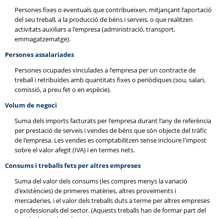
Persones fixes o eventuals que contribueixen, mitjançant l'aportació
del seu treball, a la producció de béns i serveis, o que realitzen
activitats auxiliars a l'empresa (administració, transport,
emmagatzematge).
Persones assalariades
Persones ocupades vinculades a l'empresa per un contracte de
treball i retribuïdes amb quantitats fixes o periòdiques (sou, salari,
comissió, a preu fet o en espècie).
Volum de negoci
Suma dels imports facturats per l'empresa durant l'any de referència
per prestació de serveis i vendes de béns que són objecte del tràfic
de l'empresa. Les vendes es comptabilitzen sense incloure l'impost
sobre el valor afegit (IVA) i en termes nets.
Consums i treballs fets per altres empreses
Suma del valor dels consums (les compres menys la variació
d'existències) de primeres matèries, altres proveïments i
mercaderies, i el valor dels treballs duts a terme per altres empreses
o professionals del sector. (Aquests treballs han de formar part del