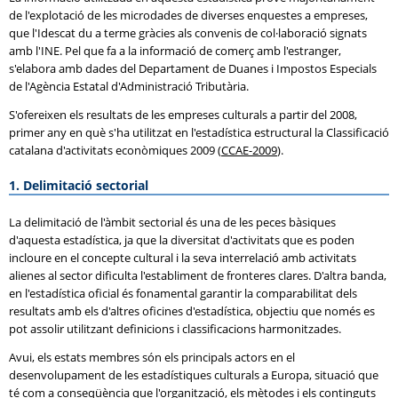
de l'explotació de les microdades de diverses enquestes a empreses,
que l'Idescat du a terme gràcies als convenis de col·laboració signats
amb l'INE. Pel que fa a la informació de comerç amb l'estranger,
s'elabora amb dades del Departament de Duanes i Impostos Especials
de l'Agència Estatal d'Administració Tributària.
S'ofereixen els resultats de les empreses culturals a partir del 2008,
primer any en què s'ha utilitzat en l'estadística estructural la Classificació
catalana d'activitats econòmiques 2009 (
CCAE-2009
).
1. Delimitació sectorial
La delimitació de l'àmbit sectorial és una de les peces bàsiques
d'aquesta estadística, ja que la diversitat d'activitats que es poden
incloure en el concepte cultural i la seva interrelació amb activitats
alienes al sector dificulta l'establiment de fronteres clares. D'altra banda,
en l'estadística oficial és fonamental garantir la comparabilitat dels
resultats amb els d'altres oficines d'estadística, objectiu que només es
pot assolir utilitzant definicions i classificacions harmonitzades.
Avui, els estats membres són els principals actors en el
desenvolupament de les estadístiques culturals a Europa, situació que
té com a conseqüència que l'organització, els mètodes i els continguts