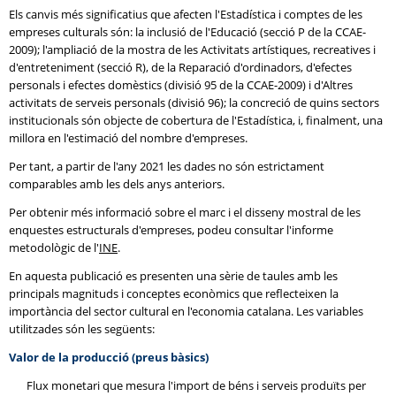
Els canvis més significatius que afecten l'Estadística i comptes de les
empreses culturals són: la inclusió de l'Educació (secció P de la CCAE-
2009); l'ampliació de la mostra de les Activitats artístiques, recreatives i
d'entreteniment (secció R), de la Reparació d'ordinadors, d'efectes
personals i efectes domèstics (divisió 95 de la CCAE-2009) i d'Altres
activitats de serveis personals (divisió 96); la concreció de quins sectors
institucionals són objecte de cobertura de l'Estadística, i, finalment, una
millora en l'estimació del nombre d'empreses.
Per tant, a partir de l'any 2021 les dades no són estrictament
comparables amb les dels anys anteriors.
Per obtenir més informació sobre el marc i el disseny mostral de les
enquestes estructurals d'empreses, podeu consultar l'informe
metodològic de l'
INE
.
En aquesta publicació es presenten una sèrie de taules amb les
principals magnituds i conceptes econòmics que reflecteixen la
importància del sector cultural en l'economia catalana. Les variables
utilitzades són les següents:
Valor de la producció (preus bàsics)
Flux monetari que mesura l'import de béns i serveis produïts per