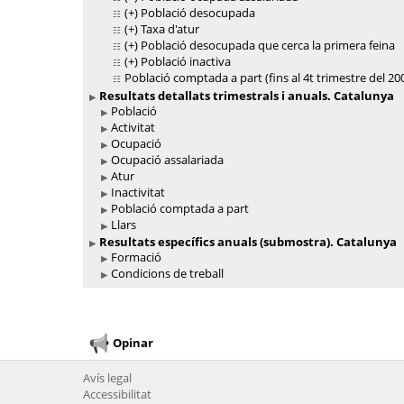
(+)
Població desocupada
(+)
Taxa d'atur
(+)
Població desocupada que cerca la primera feina
(+)
Població inactiva
Població comptada a part (fins al 4t trimestre del 20
Resultats detallats trimestrals i anuals. Catalunya
Població
Activitat
Ocupació
Ocupació assalariada
Atur
Inactivitat
Població comptada a part
Llars
Resultats específics anuals (submostra). Catalunya
Formació
Condicions de treball
Opinar
Avís legal
Accessibilitat