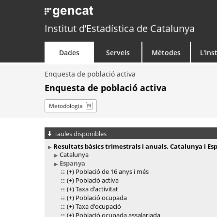
Institut d’Estadística de Catalunya
Dades
Serveis
Mètodes
L'Ins
Enquesta de població activa
Enquesta de població activa
Metodologia
Taules disponibles
Resultats bàsics trimestrals i anuals. Catalunya i E
Catalunya
Espanya
(+)
Població de 16 anys i més
(+)
Població activa
(+)
Taxa d'activitat
(+)
Població ocupada
(+)
Taxa d'ocupació
(+)
Població ocupada assalariada