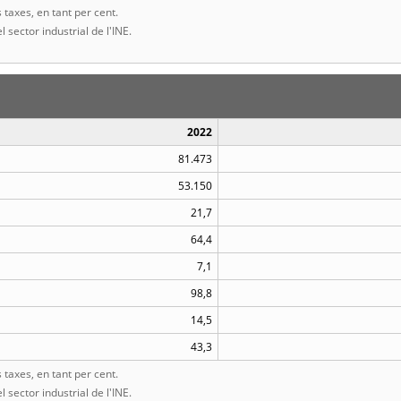
taxes, en tant per cent.
l sector industrial de l'INE.
2022
81.473
53.150
21,7
64,4
7,1
98,8
14,5
43,3
taxes, en tant per cent.
l sector industrial de l'INE.