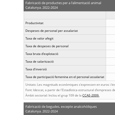
Fabricació de productes per a l'alimentació animal
Catalunya. 2022-2024
Productivitat
Despeses de personal per assalariat
Taxa de valor afegit
Taxa de despeses de personal
Taxa bruta d'explotació
Taxa de salarització
Taxa d'inversió
Taxa de participació femenina en el personal assalariat
Unitats: Les magnituds econòmiques s'expressen en euros i les 
Font: Idescat, a partir de l'Estadística estructural d'empreses de
Àmbit sectorial: Inclou el grup 109 de la
CCAE-2009.
Fabricació de begudes, excepte analcohòliques
Catalunya. 2022-2024