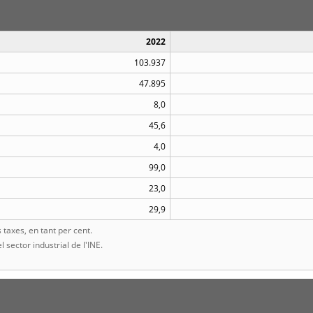
2022
103.937
47.895
8,0
45,6
4,0
99,0
23,0
29,9
taxes, en tant per cent.
l sector industrial de l'INE.