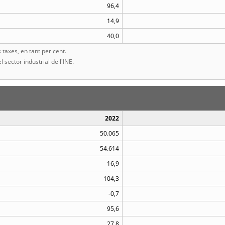
96,4
14,9
40,0
taxes, en tant per cent.
l sector industrial de l'INE.
2022
50.065
54.614
16,9
104,3
-0,7
95,6
27,8