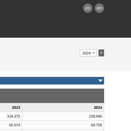
es
en
2023
2024
334.375
238.046
66.014
69.758