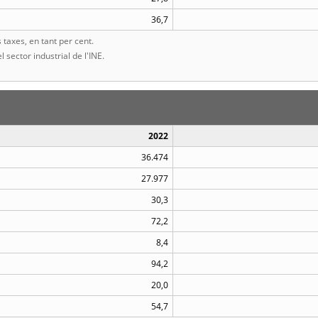
36,7
taxes, en tant per cent.
l sector industrial de l'INE.
2022
36.474
27.977
30,3
72,2
8,4
94,2
20,0
54,7