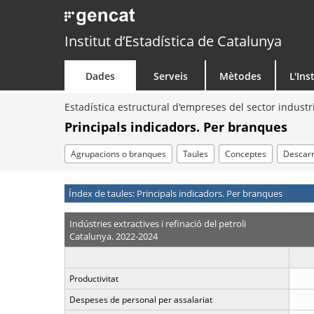
Institut d’Estadística de Catalunya
Dades
Serveis
Mètodes
L'Ins
Estadística estructural d'empreses del sector industr
Principals indicadors. Per branques
Agrupacions o branques
Taules
Conceptes
Descar
Índex de taules: Principals indicadors. Per branques
Indústries extractives i refinació del petroli
Catalunya. 2022-2024
Productivitat
Despeses de personal per assalariat