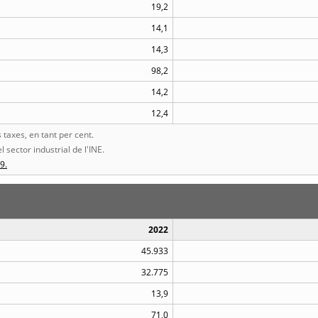
19,2
14,1
14,3
98,2
14,2
12,4
taxes, en tant per cent.
l sector industrial de l'INE.
9.
2022
45.933
32.775
13,9
71,0