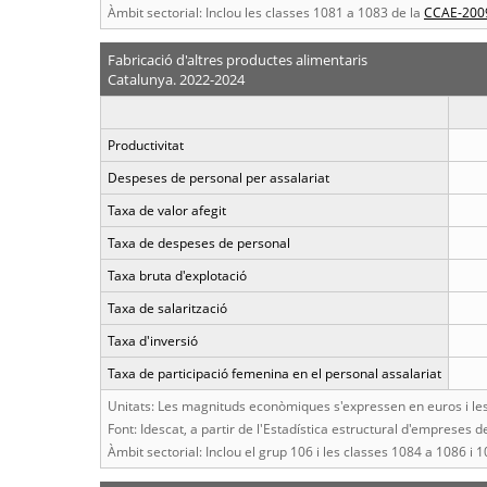
Àmbit sectorial: Inclou les classes 1081 a 1083 de la
CCAE-200
Fabricació d'altres productes alimentaris
Catalunya. 2022-2024
Productivitat
Despeses de personal per assalariat
Taxa de valor afegit
Taxa de despeses de personal
Taxa bruta d'explotació
Taxa de salarització
Taxa d'inversió
Taxa de participació femenina en el personal assalariat
Unitats: Les magnituds econòmiques s'expressen en euros i les 
Font: Idescat, a partir de l'Estadística estructural d'empreses de
Àmbit sectorial: Inclou el grup 106 i les classes 1084 a 1086 i 