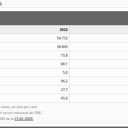
9.
2022
54.772
38.805
15,8
68,1
5,0
96,2
27,7
45,0
taxes, en tant per cent.
l sector industrial de l'INE.
1089 de la
CCAE-2009.