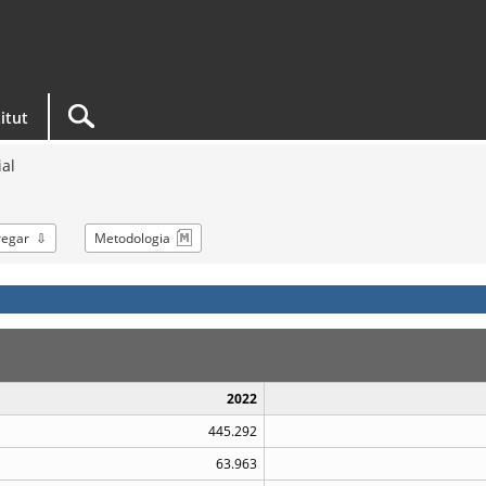
titut
ial
regar
Metodologia
2022
445.292
63.963