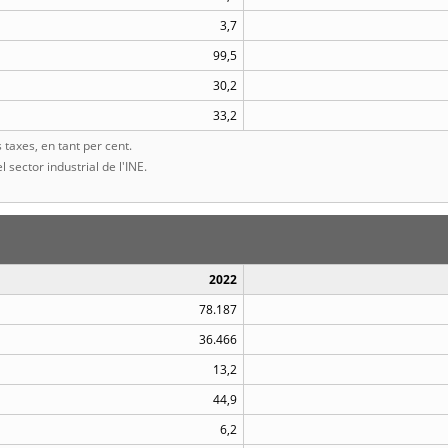
3,7
99,5
30,2
33,2
taxes, en tant per cent.
l sector industrial de l'INE.
2022
78.187
36.466
13,2
44,9
6,2